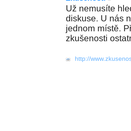
Už nemusíte hled
diskuse. U nás n
jednom místě. P
zkušenosti ostat
http://www.zkusenos