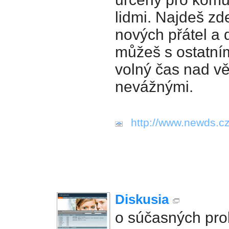
lidmi. Najdeš zd
nových přátel a 
můžeš s ostatními
volný čas nad v
nevážnými.
http://www.newds.cz
Diskusia
o súčasných pr