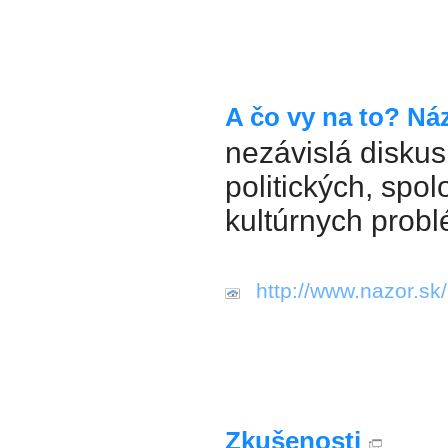
A čo vy na to? Ná
nezávislá diskus
politických, spo
kultúrnych prob
http://www.nazor.sk/
Zkušenosti