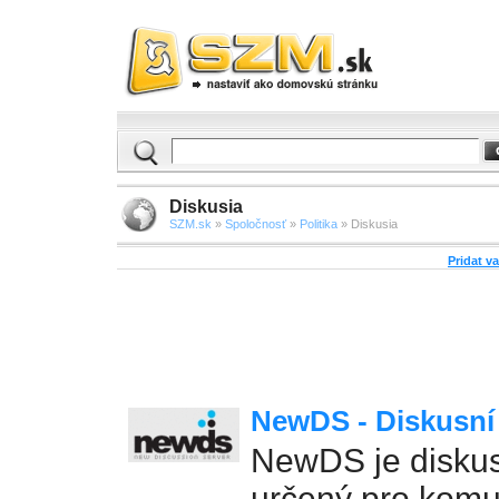
Diskusia
SZM.sk
»
Spoločnosť
»
Politika
» Diskusia
Pridat v
NewDS - Diskusní
NewDS je diskus
určený pro komu