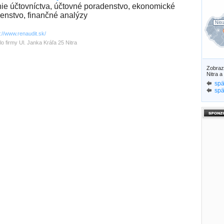
ie účtovníctva, účtovné poradenstvo, ekonomické
enstvo, finančné analýzy
Nitr
p://www.renaudit.sk/
lo firmy Ul. Janka Kráľa 25 Nitra
Zobra
Nitra a
spä
spä