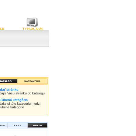
EB
TVPROGRAM
idať stránku
idajte Vašu stránku do katalógu
ľúbená kategória
dajte si túto kategóriu medzi
ľúbené kategórie