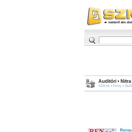
Auditóri • Nitra
SZM.sk
»
Firmy
»
Služ
Renaud