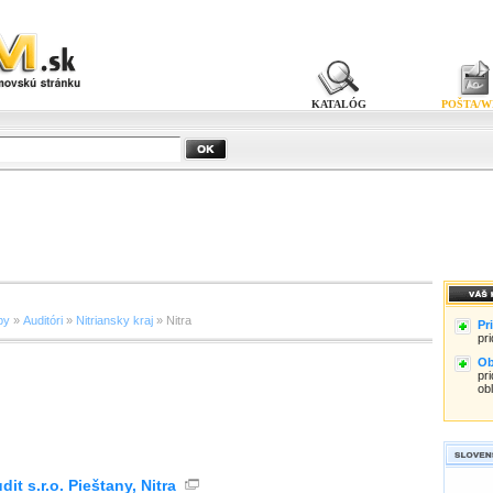
KATALÓG
POŠTA/W
by
»
Auditóri
»
Nitriansky kraj
» Nitra
Pr
pr
Ob
pri
ob
it s.r.o. Pieštany, Nitra