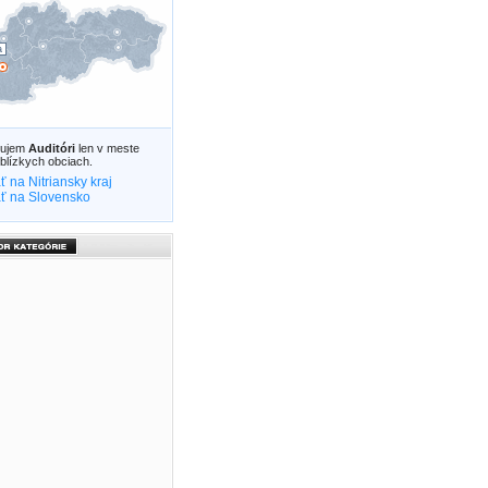
a
zujem
Auditóri
len v meste
 blízkych obciach.
ť na Nitriansky kraj
ť na Slovensko