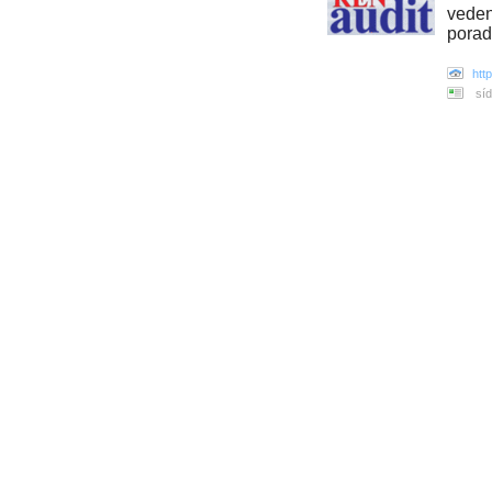
veden
porad
htt
síd