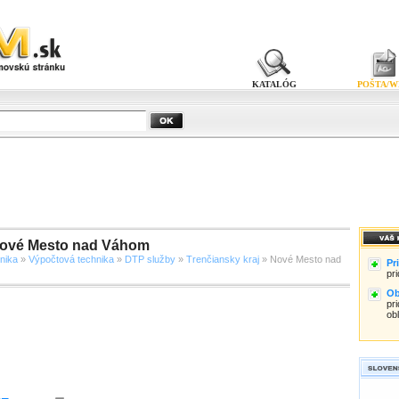
KATALÓG
POŠTA/W
Nové Mesto nad Váhom
nika
»
Výpočtová technika
»
DTP služby
»
Trenčiansky kraj
» Nové Mesto nad
Pr
pr
Ob
pri
ob