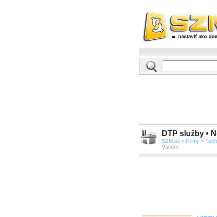
DTP služby • 
SZM.sk
»
Firmy
»
Tech
Váhom