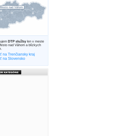
Mesto nad Váhom
zujem
DTP služby
len v meste
esto nad Váhom a blízkych
h.
ť na Trenčiansky kraj
ť na Slovensko