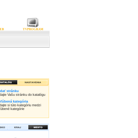
EB
TVPROGRAM
idať stránku
idajte Vašu stránku do katalógu
ľúbená kategória
dajte si túto kategóriu medzi
ľúbené kategórie