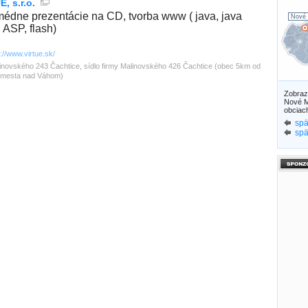
, s.r.o.
médne prezentácie na CD, tvorba www ( java, java
Nové 
, ASP, flash)
p://www.virtue.sk/
inovského 243 Čachtice, sídlo firmy Malinovského 426 Čachtice (obec 5km od
mesta nad Váhom)
Zobra
Nové M
obciac
spä
spä