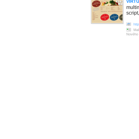
VIRTUE
multi
script
htt
Mal
Nového 