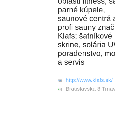
oblasti fitness; 
parné kúpele,
saunové centrá 
profi sauny znač
Klafs; šatníkové
skrine, solária 
poradenstvo, mo
a servis
http://www.klafs.sk/
Bratislavská 8 Trna