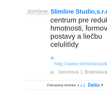
Slimline Studio,s.r.
centrum pre redu
hmotnosti, formo
postavy a liečbu
celulitídy
http://www.slimlinestud
Janotova 1 Bratislav
Ďalšia
>
Zobrazená stránka: 1
2
3