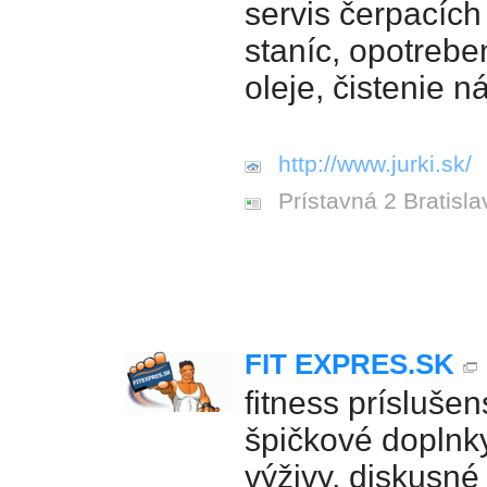
servis čerpacích
staníc, opotrebe
oleje, čistenie n
http://www.jurki.sk/
Prístavná 2 Bratisla
FIT EXPRES.SK
fitness príslušen
špičkové doplnk
výživy, diskusné