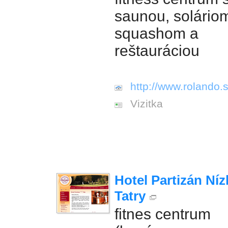
saunou, solário
squashom a
reštauráciou
http://www.rolando.s
Vizitka
Hotel Partizán Níz
Tatry
fitnes centrum