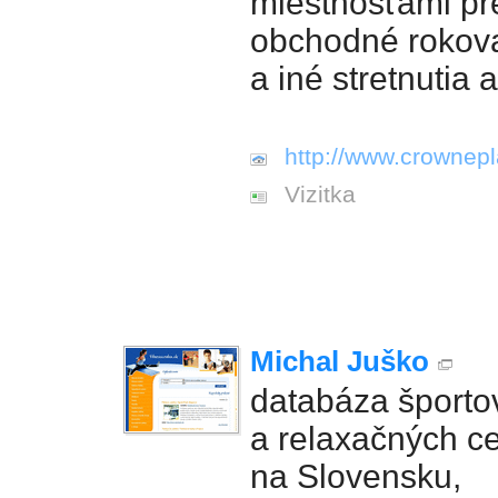
miestnosťami pr
obchodné rokov
a iné stretnutia a
http://www.crownepl
Vizitka
Michal Juško
databáza športo
a relaxačných ce
na Slovensku,