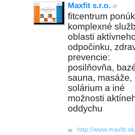
Maxfit s.r.o.
fitcentrum ponú
komplexné služb
oblasti aktívneh
odpočinku, zdrav
prevencie:
posilňovňa, baz
sauna, masáže,
solárium a iné
možnosti aktíne
oddychu
http://www.maxfit.sk