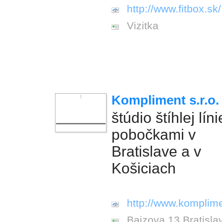
http://www.fitbox.sk/
Vizitka
Kompliment s.r.o.
štúdio štíhlej líni
pobočkami v
Bratislave a v
Košiciach
http://www.komplime
Bajzova 13 Bratisla