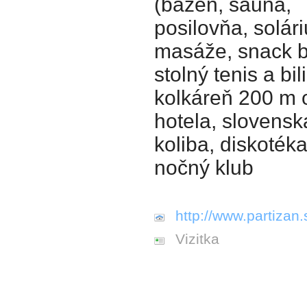
(bazén, sauna,
posilovňa, solár
masáže, snack b
stolný tenis a bil
kolkáreň 200 m 
hotela, slovensk
koliba, diskotéka
nočný klub
http://www.partizan.
Vizitka