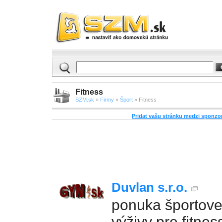
Fitness
SZM.sk
»
Firmy
»
Šport
» Fitness
Pridat vašu stránku medzi sponz
Duvlan s.r.o.
ponuka športove
výživy pre fitnes