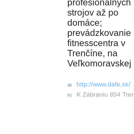
profesionálnych
strojov až po
domáce;
prevádzkovanie
fitnesscentra v
Trenčíne, na
Veľkomoravskej u
http://www.dafe.sk/
K Zábraniu 854 Tre