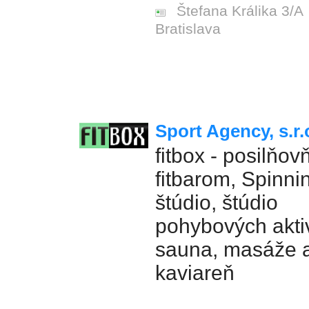
Štefana Králika 3/A
Bratislava
Sport Agency, s.r.
fitbox - posilňov
fitbarom, Spinni
štúdio, štúdio
pohybových aktiv
sauna, masáže 
kaviareň