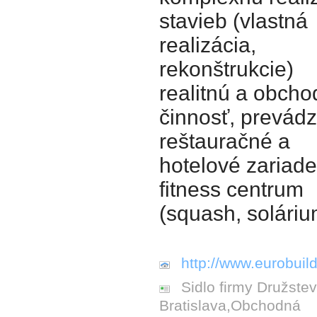
stavieb (vlastná
realizácia,
rekonštrukcie)
realitnú a obch
činnosť, prevád
reštauračné a
hotelové zariade
fitness centrum
(squash, soláriu
http://www.eurobuild
Sidlo firmy Družste
Bratislava,Obchodná