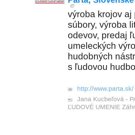
Parta, Slovensk
výroba krojov aj 
súbory, výroba li
odevov, predaj 
umeleckých výro
hudobných nástr
s ľudovou hudb
http://www.parta.sk/
Jana Kucbeľová - 
ĽUDOVÉ UMENIE Záhra