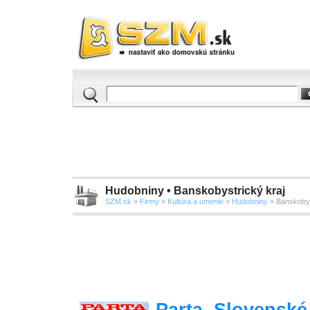
Hudobniny • Banskobystrický kraj
SZM.sk
»
Firmy
»
Kultúra a umenie
»
Hudobniny
» Banskobys