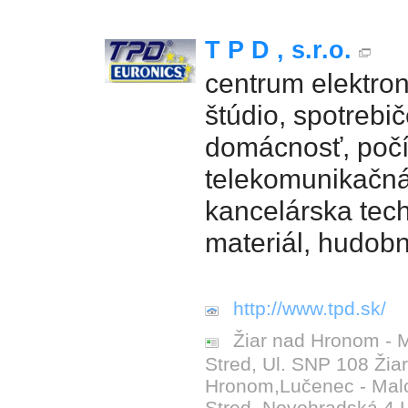
T P D , s.r.o.
centrum elektro
štúdio, spotrebi
domácnosť, počí
telekomunikačná
kancelárska tech
materiál, hudobn
http://www.tpd.sk/
Žiar nad Hronom - 
Stred, Ul. SNP 108 Žia
Hronom,Lučenec - Mal
Stred, Novohradská 4 