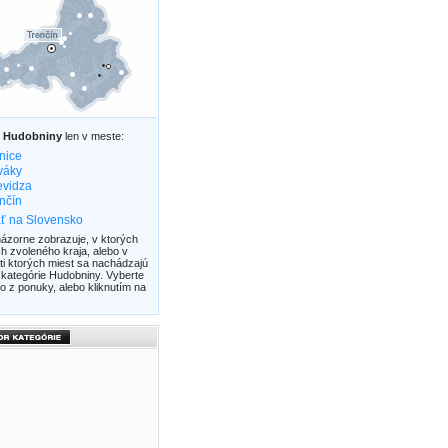
z
Hudobniny
len v meste:
nice
váky
evidza
nčín
ť na Slovensko
ázorne zobrazuje, v ktorých
h zvoleného kraja, alebo v
ti ktorých miest sa nachádzajú
 kategórie Hudobniny. Vyberte
o z ponuky, alebo kliknutím na