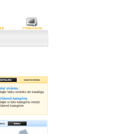
EB
TVPROGRAM
idať stránku
idajte Vašu stránku do katalógu
ľúbená kategória
dajte si túto kategóriu medzi
ľúbené kategórie