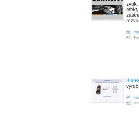
zvuk,
efekt,
zastr
rozvo
htt
Ton
Hloho
výrob
htt
pri