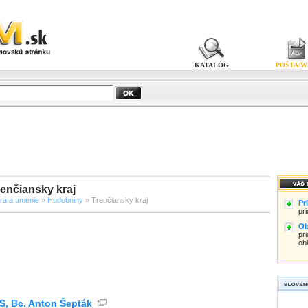
KATALÓG
POŠTA/W
enčiansky kraj
úra a umenie
»
Hudobniny
» Trenčiansky kraj
Pr
pr
Ob
pri
ob
, Bc. Anton Šepták