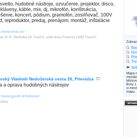
 svetlo, hudobné nástroje, ozvučenie, projektor, disco,
 klávesy, káble, mix, dj, mikrofón, konštrukcia,
ešenie, koncert, pódium, gramofón, zosilňovač, 100V
d, reproduktor, predaj, prenájom, montáž, inštalácie
p://www.tonas.sk/
as M. R. Štefánika 69 Trenčín, sídlo firmy Potočná 13/89 Trenčín
Zobra
Boj
No
Pri
Tre
spä
Mapa n
mestác
vský Vladimír Nedožerská cesta 26, Prievidza
blízkos
a a oprava hudobných nástrojov
firmy z
si mest
mapu.
p://www.ggsoft.sk/hlohovsk/
evidza