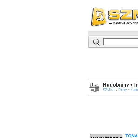
Hudobniny • Tr
SZM.sk
»
Firmy
»
Kult
TONAS