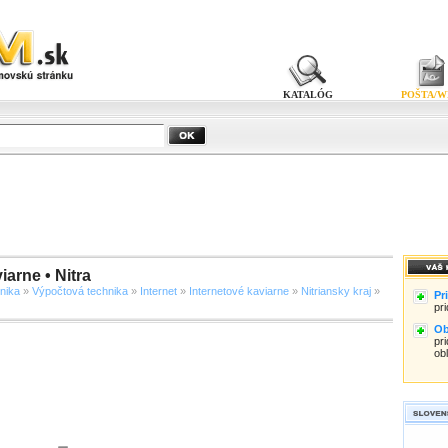
KATALÓG
POŠTA/W
iarne • Nitra
nika
»
Výpočtová technika
»
Internet
»
Internetové kaviarne
»
Nitriansky kraj
»
Pr
pr
Ob
pri
ob