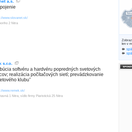
et a.s.
spojenie
Nitr
p://www.slovanet.sk/
oriho 2 Nitra
Zobra
len v m
spä
spä
 s.r.o.
ribúcia softvéru a hardvéru popredných svetových
cov; realizácia počítačových sietí; prevádzkovanie
netového klubu"
p://www.remek.sk/
tavná 1 Nitra, sídlo firmy Piaristická 25 Nitra