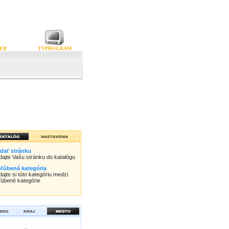
EB
TVPROGRAM
idať stránku
idajte Vašu stránku do katalógu
ľúbená kategória
dajte si túto kategóriu medzi
ľúbené kategórie