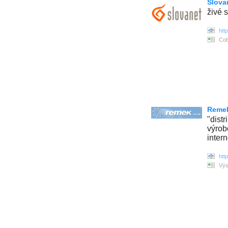
Slovan
živé 
htt
Cob
Remek
"dist
výrob
inter
htt
Výs