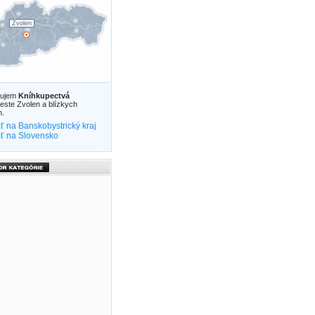
Zvolen
zujem
Kníhkupectvá
este Zvolen a blízkych
h.
ť na Banskobystrický kraj
ť na Slovensko