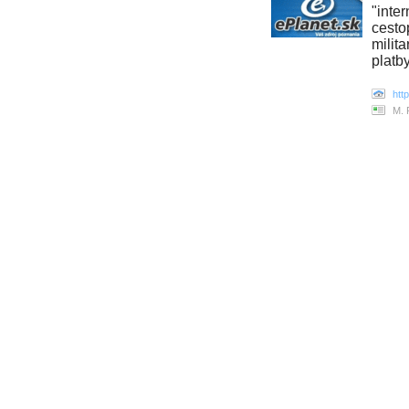
"inte
cesto
milit
platb
htt
M. 