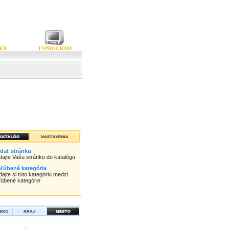
EB
TVPROGRAM
idať stránku
idajte Vašu stránku do katalógu
ľúbená kategória
dajte si túto kategóriu medzi
ľúbené kategórie