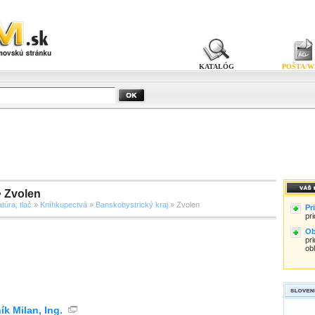
KATALÓG
POŠTA/W
• Zvolen
atúra, tlač
»
Kníhkupectvá
»
Banskobystrický kraj
» Zvolen
Pr
pr
Ob
pri
ob
ík Milan, Ing.