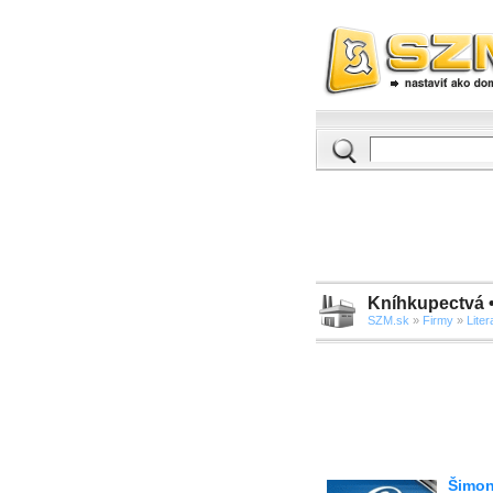
Kníhkupectvá 
SZM.sk
»
Firmy
»
Liter
Šimon