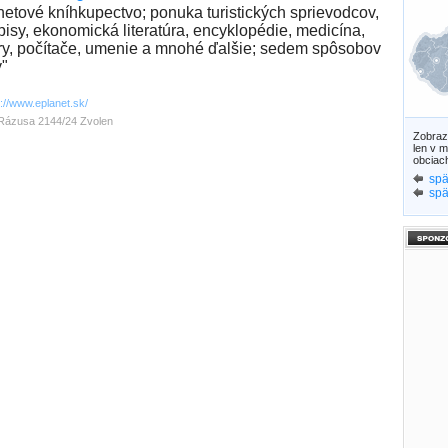
rnetové kníhkupectvo; ponuka turistických sprievodcov,
pisy, ekonomická literatúra, encyklopédie, medicína,
ary, počítače, umenie a mnohé ďalšie; sedem spôsobov
y"
p://www.eplanet.sk/
Rázusa 2144/24 Zvolen
Zobra
len v m
obciac
spä
spä