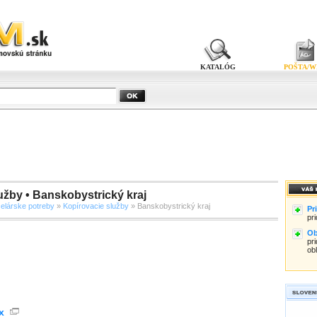
KATALÓG
POŠTA/W
užby • Banskobystrický kraj
elárske potreby
»
Kopírovacie služby
» Banskobystrický kraj
Pr
pr
Ob
pri
ob
x