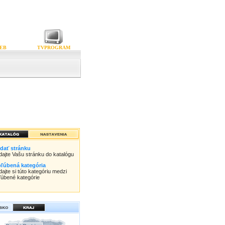
EB
TVPROGRAM
idať stránku
idajte Vašu stránku do katalógu
ľúbená kategória
dajte si túto kategóriu medzi
ľúbené kategórie