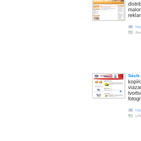
distr
malon
rekla
htt
Aka
Sásik 
kopíro
viaza
tvorb
fotog
htt
Uči