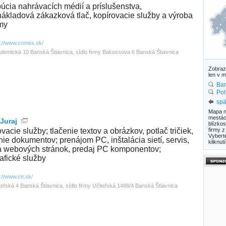
ibúcia nahrávacích médií a príslušenstva,
ákladová zákazková tlač, kopírovacie služby a výroba
my
p://www.comex.sk/
demická 10 Banská Štiavnica, sídlo firmy Bakossova 6 Banská Štiavnica
Zobra
len v m
Ban
Pol
spä
Mapa n
mestác
Juraj
blízkos
vacie služby; tlačenie textov a obrázkov, potlač tričiek,
firmy z
Vybert
nie dokumentov; prenájom PC, inštalácia sietí, servis,
kliknu
a webových stránok, predaj PC komponentov;
rafické služby
p://www.ctr.sk/
teľská 4 Banská Štiavnica, sídlo firmy Učiteľská 1488/4 Banská Štiavnica