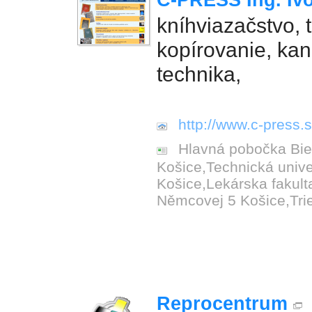
C-PRESS Ing. I
kníhviazačstvo, t
kopírovanie, ka
technika,
http://www.c-press.s
Hlavná pobočka Bie
Košice,Technická univ
Košice,Lekárska fakul
Němcovej 5 Košice,Tri
Reprocentrum