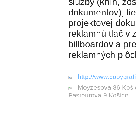
služby (kníh, zoš
dokumentov), tie
projektovej dok
reklamnú tlač viz
billboardov a p
reklamných plôc
http://www.copygrafi
Moyzesova 36 Košice
Pasteurova 9 Košice