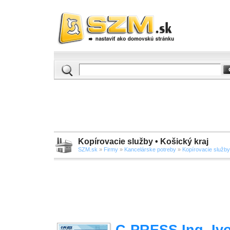
Kopírovacie služby • Košický kraj
SZM.sk
»
Firmy
»
Kancelárske potreby
»
Kopírovacie služby