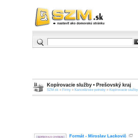
Kopírovacie služby • Prešovský kraj
SZM.sk
»
Firmy
»
Kancelárske potreby
»
Kopírovacie služby
Formát - Miroslav Lackovič