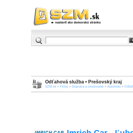
Odťahová služba • Prešovský kraj
SZM.sk
»
Firmy
»
Doprava a cestovanie
»
Automoto
»
Odťah