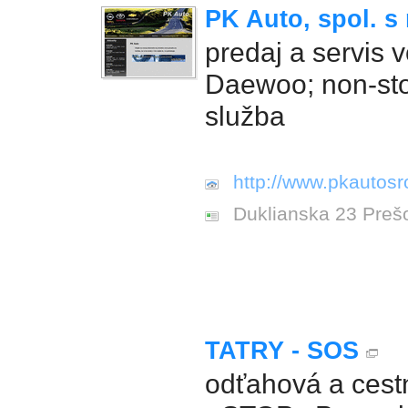
PK Auto, spol. s r
predaj a servis v
Daewoo; non-st
služba
http://www.pkautosr
Duklianska 23 Preš
TATRY - SOS
odťahová a ces