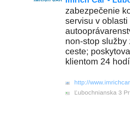
Imrich Car - Ľub
zabezpečenie k
servisu v oblast
autooprávarenst
non-stop služby
ceste; poskytova
klientom 24 hod
http://www.imrichcar
Ľubochnianska 3 P