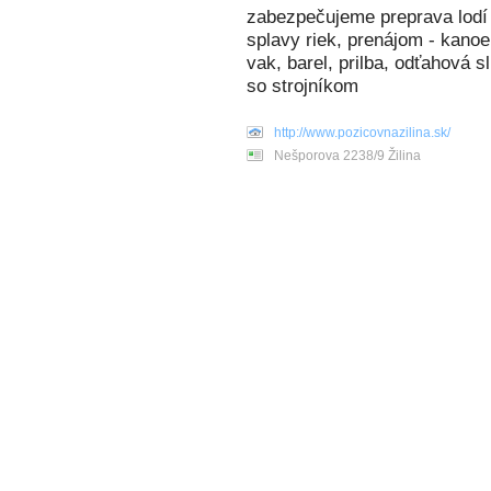
zabezpečujeme preprava lodí 
splavy riek, prenájom - kanoe,
vak, barel, prilba, odťahová 
so strojníkom
http://www.pozicovnazilina.sk/
Nešporova 2238/9 Žilina