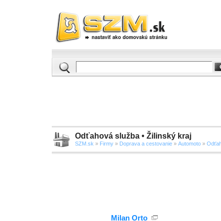
Odťahová služba • Žilinský kraj
SZM.sk
»
Firmy
»
Doprava a cestovanie
»
Automoto
»
Odťah
Milan Orto