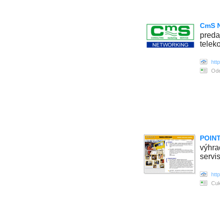
CmS Ne
preda
telek
htt
Ode
POINT
výhra
servi
htt
Cuk