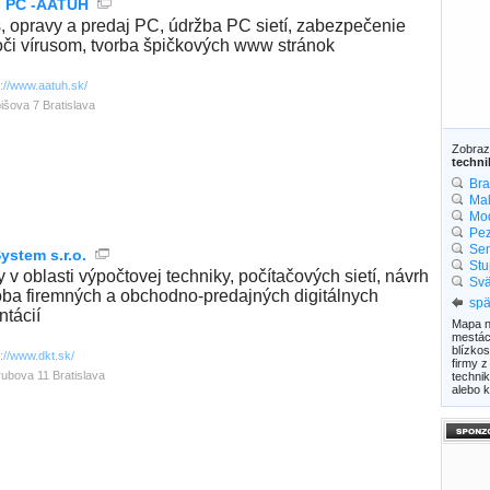
s PC -AATUH
s, opravy a predaj PC, údržba PC sietí, zabezpečenie
či vírusom, tvorba špičkových www stránok
p://www.aatuh.sk/
bišova 7 Bratislava
Zobra
techni
Bra
Ma
Mo
Pez
Se
ystem s.r.o.
St
y v oblasti výpočtovej techniky, počítačových sietí, návrh
Svä
oba firemných a obchodno-predajných digitálnych
spä
ntácií
Mapa n
mestác
blízkos
p://www.dkt.sk/
firmy 
rubova 11 Bratislava
technik
alebo k