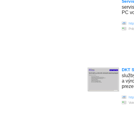
Servi
servi
PC vo
htt
Pri
DKT S
služb
a výr
preze
htt
Vot