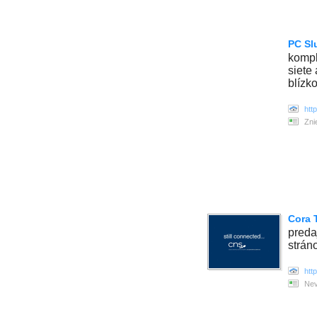
PC Sl
kompl
siete
blízk
htt
Zni
Cora 
preda
strán
htt
Nev