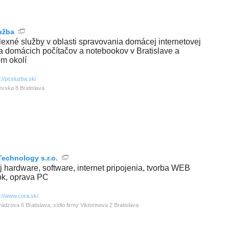
užba
exné služby v oblasti spravovania domácej internetovej
 a domácich počítačov a notebookov v Bratislave a
om okolí
p://pcsluzba.sk/
evska 8 Bratislava
Technology s.r.o.
j hardware, software, internet pripojenia, tvorba WEB
ok, oprava PC
p://www.cora.sk/
ädzova 6 Bratislava, sídlo firmy Viktorinova 2 Bratislava