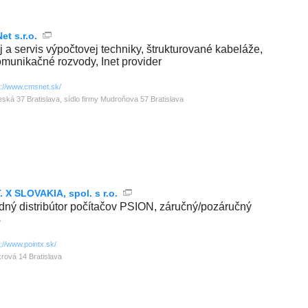
t s.r.o.
j a servis výpočtovej techniky, štrukturované kabeláže,
omunikačné rozvody, Inet provider
p://www.cmsnet.sk/
ská 37 Bratislava, sídlo firmy Mudroňova 57 Bratislava
. X SLOVAKIA, spol. s r.o.
dný distribútor počítačov PSION, záručný/pozáručný
s
p://www.pointx.sk/
rová 14 Bratislava