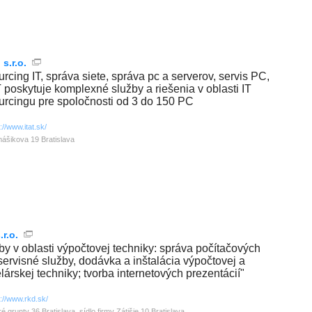
 s.r.o.
urcing IT, správa siete, správa pc a serverov, servis PC,
T poskytuje komplexné služby a riešenia v oblasti IT
urcingu pre spoločnosti od 3 do 150 PC
://www.itat.sk/
ášikova 19 Bratislava
r.o.
žby v oblasti výpočtovej techniky: správa počítačových
, servisné služby, dodávka a inštalácia výpočtovej a
lárskej techniky; tvorba internetových prezentácií"
p://www.rkd.sk/
ré grunty 36 Bratislava, sídlo firmy Zátišie 10 Bratislava