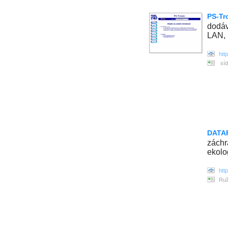
PS-Tro
dodáv
LAN, 
htt
síd
DATAR
záchr
ekolo
htt
Ruž