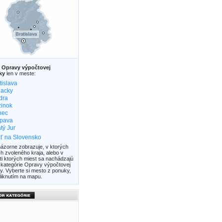
z
Opravy výpočtovej
ky
len v meste:
tislava
lacky
dra
inok
nec
upava
tý Jur
ť na Slovensko
ázorne zobrazuje, v ktorých
h zvoleného kraja, alebo v
ti ktorých miest sa nachádzajú
z kategórie Opravy výpočtovej
y. Vyberte si mesto z ponuky,
liknutím na mapu.