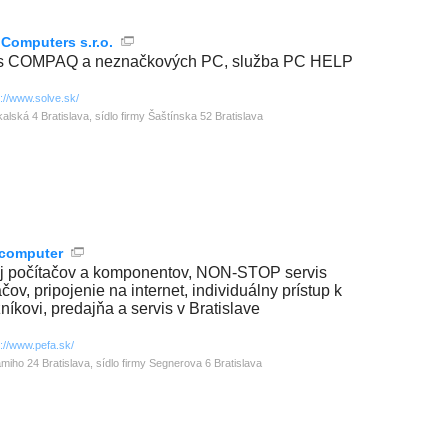
 Computers s.r.o.
is COMPAQ a neznačkových PC, služba PC HELP
p://www.solve.sk/
kalská 4 Bratislava, sídlo firmy Šaštínska 52 Bratislava
computer
j počítačov a komponentov, NON-STOP servis
čov, pripojenie na internet, individuálny prístup k
níkovi, predajňa a servis v Bratislave
p://www.pefa.sk/
miho 24 Bratislava, sídlo firmy Segnerova 6 Bratislava