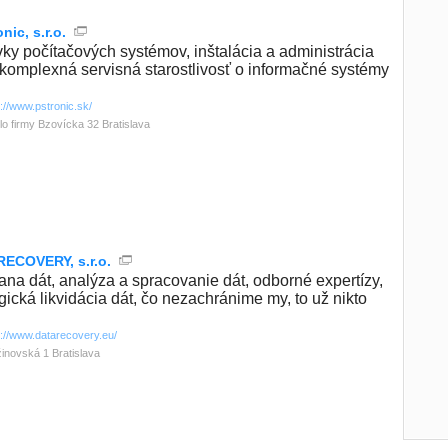
nic, s.r.o.
ky počítačových systémov, inštalácia a administrácia
komplexná servisná starostlivosť o informačné systémy
p://www.pstronic.sk/
lo firmy Bzovícka 32 Bratislava
ECOVERY, s.r.o.
ana dát, analýza a spracovanie dát, odborné expertízy,
gická likvidácia dát, čo nezachránime my, to už nikto
p://www.datarecovery.eu/
inovská 1 Bratislava