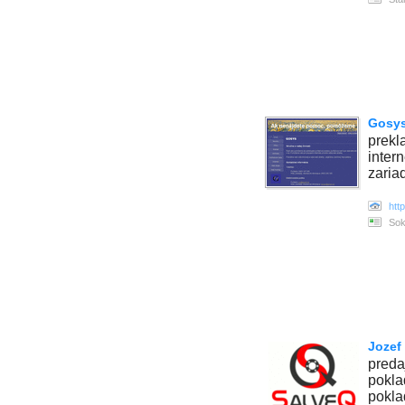
Gosys
prekl
inter
zaria
htt
Sok
Jozef
preda
pokla
pokla