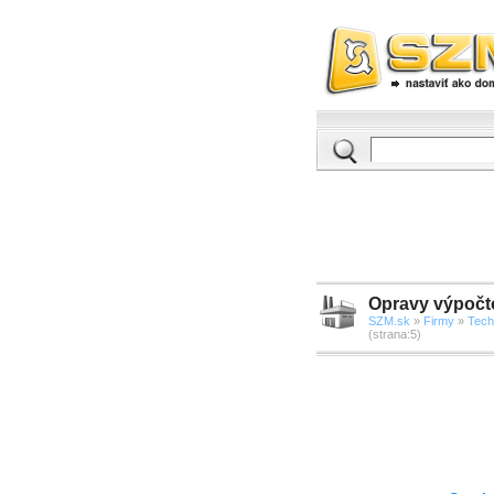
Opravy výpočto
SZM.sk
»
Firmy
»
Tech
(strana:5)