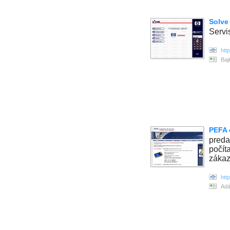
Solve
Serv
htt
Baj
PEFA 
preda
počíta
zákaz
htt
Adá