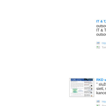
IT & T,
outso
IT & 
outso
http
Tom
RKD s.
" slu
sietí
kance
htt
Sta