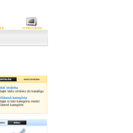
EB
TVPROGRAM
idať stránku
idajte Vašu stránku do katalógu
ľúbená kategória
dajte si túto kategóriu medzi
ľúbené kategórie