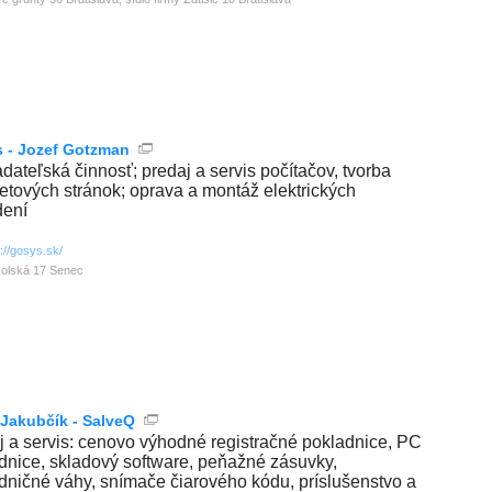
 - Jozef Gotzman
adateľská činnosť; predaj a servis počítačov, tvorba
netových stránok; oprava a montáž elektrických
dení
p://gosys.sk/
olská 17 Senec
 Jakubčík - SalveQ
j a servis: cenovo výhodné registračné pokladnice, PC
dnice, skladový software, peňažné zásuvky,
dničné váhy, snímače čiarového kódu, príslušenstvo a