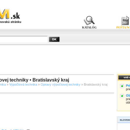
KATALÓG
POŠTA/W
vej techniky • Bratislavský kraj
nika
»
Výpočtová technika
»
Opravy výpočtovej techniky
» Bratislavský kraj
Pr
pr
Ob
pri
ob