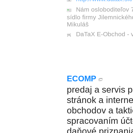
Nám osloboditeľov 7
sídlo firmy Jilemnické
Mikuláš
DaTaX E-Obchod - v
ECOMP
predaj a servis 
stránok a intern
obchodov a takt
spracovaním účt
daňové priznani