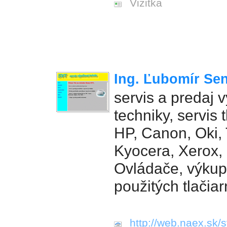
Vizitka
Ing. Ľubomír Se
servis a predaj 
techniky, servis 
HP, Canon, Oki, T
Kyocera, Xerox, 
Ovládače, výkup
použitých tlačiar
http://web.naex.sk/s