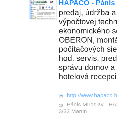
HAPACO - Pánis 
predaj, údržba a
výpočtovej techn
ekonomického s
OBERON, montá
počítačových si
hod. servis, pre
správu domov a 
hotelová recepc
http://www.hapaco.h
Pánis Miroslav - H
3/32 Martin