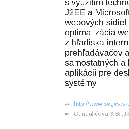
s využitím techn
J2EE a Microsoft
webových sídiel 
optimalizácia w
z hľadiska inter
prehľadávačov a
samostatných a 
aplikácií pre de
systémy
http://www.seges.sk
Gunduličova 3 Brati