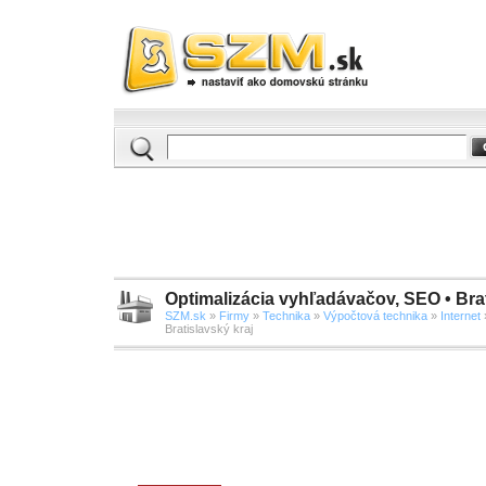
Optimalizácia vyhľadávačov, SEO • Brat
SZM.sk
»
Firmy
»
Technika
»
Výpočtová technika
»
Internet
Bratislavský kraj