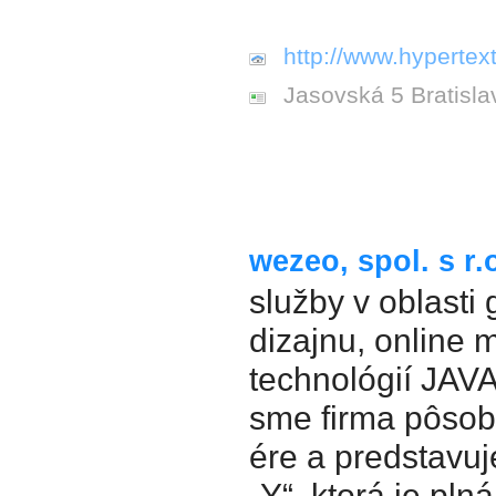
http://www.hypertext
Jasovská 5 Bratisla
wezeo, spol. s r.
služby v oblasti 
dizajnu, online 
technológií JAVA
sme firma pôsobi
ére a predstavu
„Y“, ktorá je pln