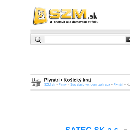
Plynári • Košický kraj
SZM.sk
»
Firmy
»
Stavebníctvo, dom, záhrada
»
Plynári
» Ko