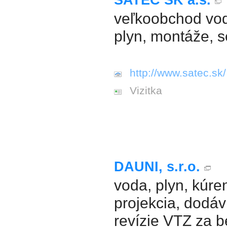
SATEC SK a.s.
veľkoobchod vod
plyn, montáže, s
http://www.satec.sk/
Vizitka
DAUNI, s.r.o.
voda, plyn, kúren
projekcia, dodá
revízie VTZ za 