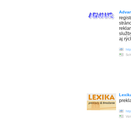
Advan
regist
strán
rekla
služb
aj rýc
htt
Sch
Lexik
prekl
htt
Viz