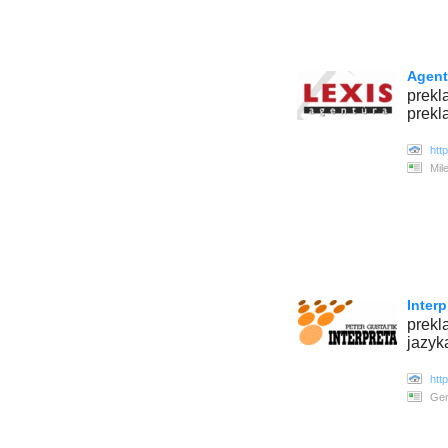
Agentú
prekl
prekl
htt
Mil
Interp
prekl
jazyk
htt
Gen