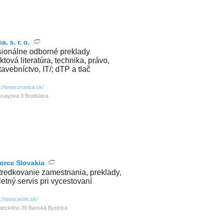
a, s. r. o.
sionálne odborné preklady
tová literatúra, technika, právo,
tavebníctvo, IT/; dTP a tlač
p://www.cronica.sk/
sayova 3 Bratislava
orce Slovakia
tredkovanie zamestnania, preklady,
etný servis pri vycestovaní
p://www.work.sk/
teckého 39 Banská Bystrica