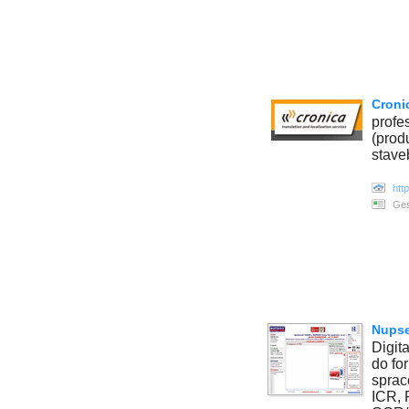
Cronic
profe
(prod
stave
htt
Ges
Nupse
Digit
do fo
sprac
ICR, 