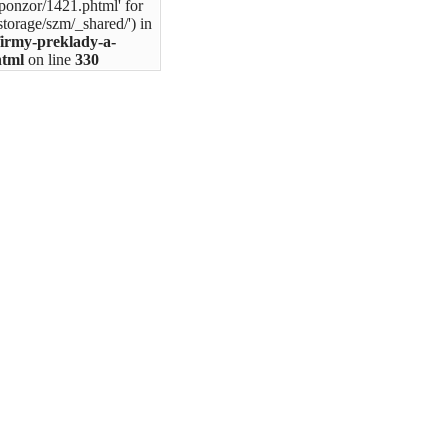
ponzor/1421.phtml' for
storage/szm/_shared/') in
firmy-preklady-a-
html
on line
330