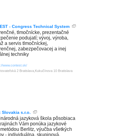
ST - Congress Technical System
renčné, tlmočnícke, prezentačné
pečenie podujatí; vývoj, výroba,
ž a servis tlmočníckej,
renčnej, zabezpečovacej a inej
álnej techniky
p://www.contest.sk/
tovateľská 2 Bratislava,Kukučínova 10 Bratislava
z Slovakia s.r.o.
národná jazyková škola pôsobiaca
krajinách Vám ponúka jazykové
 metódou Berlitz, výučba všetkých
ov - individuálna, skupinová,