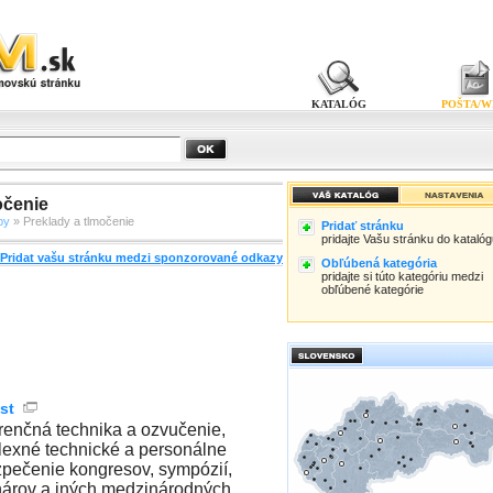
KATALÓG
POŠTA/W
očenie
by
» Preklady a tlmočenie
Pridať stránku
pridajte Vašu stránku do kataló
Pridat vašu stránku medzi sponzorované odkazy
Obľúbená kategória
pridajte si túto kategóriu medzi
obľúbené kategórie
st
renčná technika a ozvučenie,
exné technické a personálne
pečenie kongresov, sympózií,
árov a iných medzinárodných