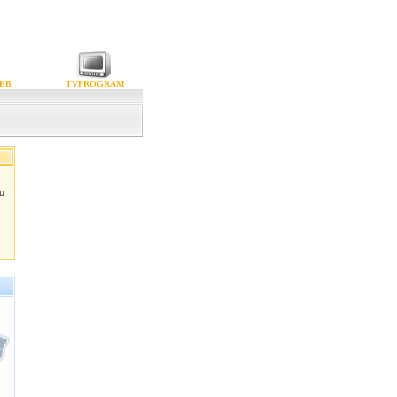
EB
TVPROGRAM
gu