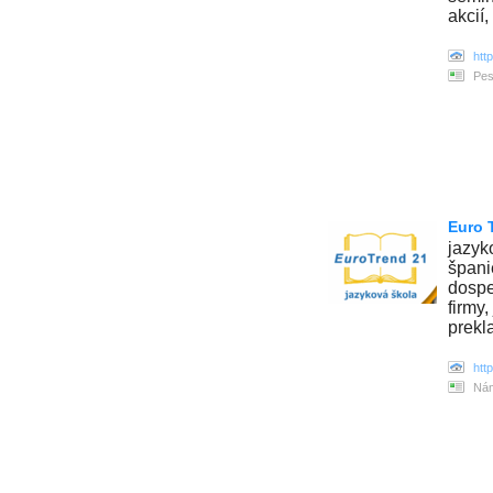
akcií
htt
Pes
Euro 
jazyk
španie
dospe
firmy
prekl
htt
Nám