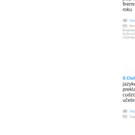
firem
roku
htt
Ber
Bratisla
Košice,B
USA Ale
S Clu
jazyk
prekl
cudzoj
učebn
htt
Voj