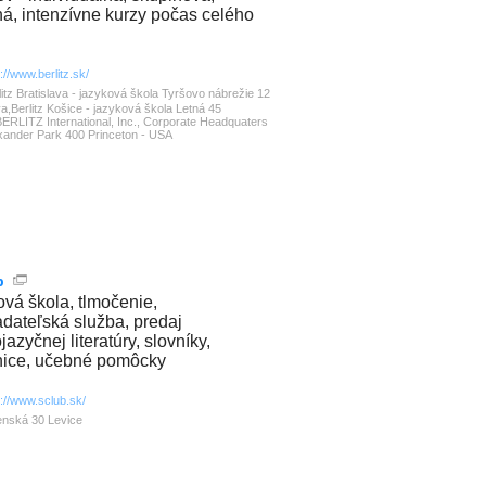
ná, intenzívne kurzy počas celého
p://www.berlitz.sk/
litz Bratislava - jazyková škola Tyršovo nábrežie 12
va,Berlitz Košice - jazyková škola Letná 45
ERLITZ International, Inc., Corporate Headquaters
xander Park 400 Princeton - USA
b
ová škola, tlmočenie,
adateľská služba, predaj
azyčnej literatúry, slovníky,
ice, učebné pomôcky
p://www.sclub.sk/
enská 30 Levice