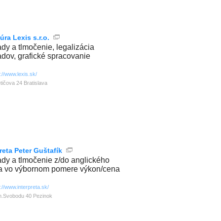
ra Lexis s.r.o.
ady a tlmočenie, legalizácia
adov, grafické spracovanie
p://www.lexis.sk/
etičova 24 Bratislava
reta Peter Guštafík
ady a tlmočenie z/do anglického
a vo výbornom pomere výkon/cena
p://www.interpreta.sk/
.Svobodu 40 Pezinok