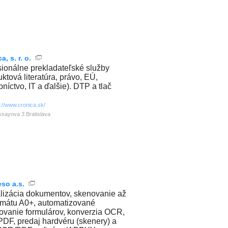
a, s. r. o.
sionálne prekladateľské služby
uktová literatúra, právo, EÚ,
bníctvo, IT a ďalšie). DTP a tlač
p://www.cronica.sk/
sayova 3 Bratislava
so a.s.
alizácia dokumentov, skenovanie až
rmátu A0+, automatizované
ovanie formulárov, konverzia OCR,
PDF, predaj hardvéru (skenery) a