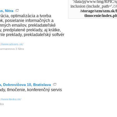
'/data/pj/www/img/RPIC/s
inclusion (include_path='./:/
s, Nitra
/storage/szm/szm.sk/
tlmocenie/index.p
rácia, optimalizácia a tvorba
ok, posielanie informačných a
mných emailov, prekladateľské
y, predplatené preklady, aj krátke,
hle preklady, prekladateľský softvér
p://www.advans.sk/
urmannova 3 Nitra
a, Dobrovičova 10, Bratislava
ady, tlmočenie, konferenčný servis
p://www.lexika.sk/
itka