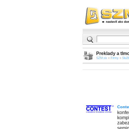
Preklady a tlm
SZM.sk
»
Firmy
»
Služ
Conte
konfe
kompl
zabez
semin