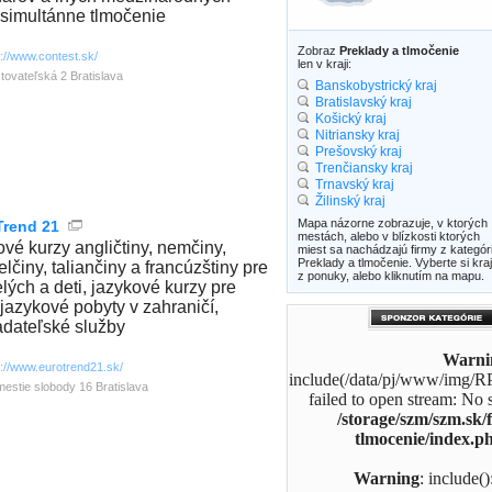
, simultánne tlmočenie
Zobraz
Preklady a tlmočenie
p://www.contest.sk/
len v kraji:
tovateľská 2 Bratislava
Banskobystrický kraj
Bratislavský kraj
Košický kraj
Nitriansky kraj
Prešovský kraj
Trenčiansky kraj
Trnavský kraj
Žilinský kraj
Mapa názorne zobrazuje, v ktorých
Trend 21
mestách, alebo v blízkosti ktorých
ové kurzy angličtiny, nemčiny,
miest sa nachádzajú firmy z kategór
Preklady a tlmočenie. Vyberte si kraj
lčiny, taliančiny a francúzštiny pre
z ponuky, alebo kliknutím na mapu.
lých a deti, jazykové kurzy pre
, jazykové pobyty v zahraničí,
adateľské služby
Warni
p://www.eurotrend21.sk/
include(/data/pj/www/img/R
estie slobody 16 Bratislava
failed to open stream: No s
/storage/szm/szm.sk/
tlmocenie/index.p
Warning
: include(