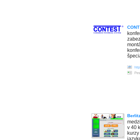
CONTE
konfe
zabez
montá
konfe
špeci
htt
Pes
Berlit
medzi
v 40 
kurzy
jazyk