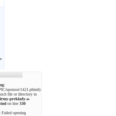
ie
ng
:
PIC/sponzor/1421.phtml):
uch file or directory in
firmy-preklady-a-
html
on line
330
): Failed opening