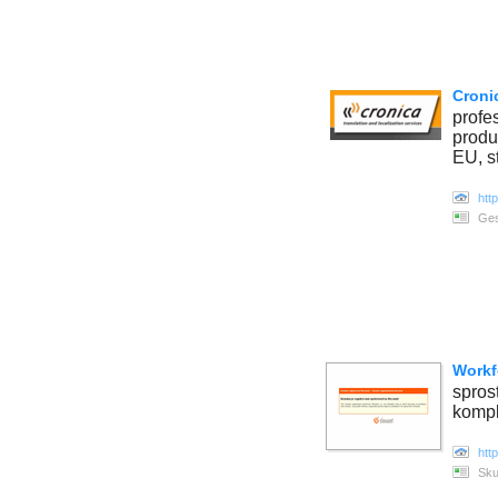
Cronic
profe
produk
EU, s
htt
Ges
Workf
spros
kompl
htt
Sku