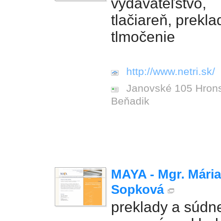
vydavateľstvo,
tlačiareň, prekla
tlmočenie
http://www.netri.sk/
Janovské 105 Hron
Beňadik
MAYA - Mgr. Mária
Sopková
preklady a súdn