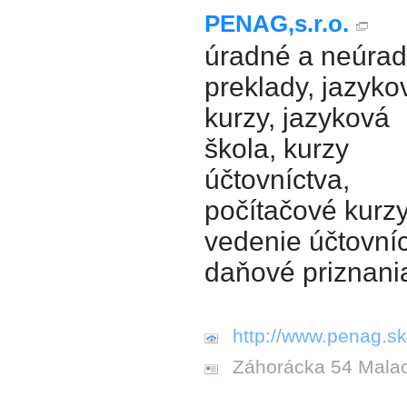
PENAG,s.r.o.
úradné a neúra
preklady, jazyko
kurzy, jazyková
škola, kurzy
účtovníctva,
počítačové kurzy
vedenie účtovníc
daňové priznani
http://www.penag.sk
Záhorácka 54 Mala