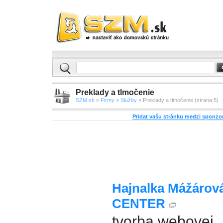
Preklady a tlmočenie
SZM.sk
»
Firmy
»
Služby
» Preklady a tlmočenie (strana:5)
Pridat vašu stránku medzi sponz
Hajnalka Mážárová
CENTER
tvorba webovej