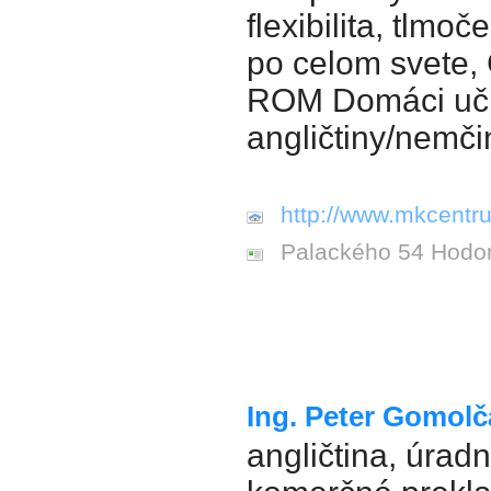
flexibilita, tlmoč
po celom svete,
ROM Domáci uči
angličtiny/nemči
http://www.mkcentr
Palackého 54 Hodo
Ing. Peter Gomolč
angličtina, úrad