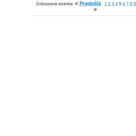
<
Predošlá
Zobrazená stránka:
1
2
3
4
5
6
7
8
9
>