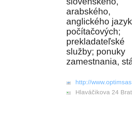
slovenského,
arabského,
anglického jazyk
počítačových;
prekladateľské
služby; ponuky
zamestnania, st
http://www.optimsas
Hlaváčikova 24 Brat