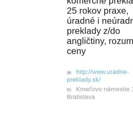
komerčné prekla
25 rokov praxe,
úradné i neúrad
preklady z/do
angličtiny, rozu
ceny
http://www.uradne-
preklady.sk/
Kmeťovo námestie 
Bratislava