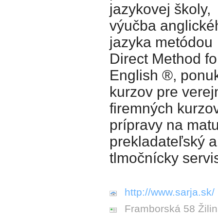
jazykovej školy,
výučba anglické
jazyka metódou
Direct Method fo
English ®, ponu
kurzov pre verej
firemných kurzo
prípravy na matu
prekladateľský a
tlmočnícky servi
http://www.sarja.sk/
Framborská 58 Žili