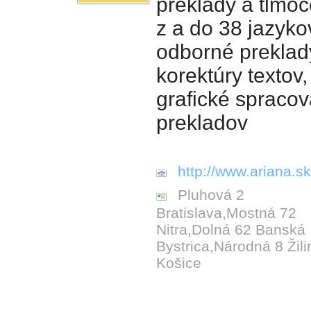
preklady a tlmoč
z a do 38 jazyko
odborné preklad
korektúry textov,
grafické spracov
prekladov
http://www.ariana.sk
Pluhová 2
Bratislava,Mostná 72
Nitra,Dolná 62 Banská
Bystrica,Národná 8 Žili
Košice