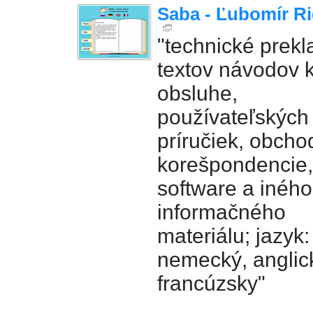
Saba - Ľubomír R
"technické prekl
textov návodov 
obsluhe,
používateľských
príručiek, obcho
korešpondencie,
software a iného
informačného
materiálu; jazyk:
nemecký, anglic
francúzsky"