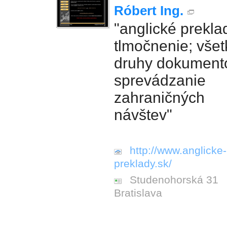
Róbert Ing.
"anglické prekla
tlmočnenie; všet
druhy dokument
sprevádzanie
zahraničných
návštev"
http://www.anglicke-
preklady.sk/
Studenohorská 31
Bratislava