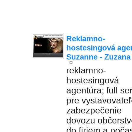
Reklamno-
hostesingová age
Suzanne - Zuzana 
reklamno-
hostesingová
agentúra; full se
pre vystavovateľ
zabezpečenie
dovozu občerstv
do firiem a poča