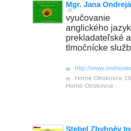
Mgr. Jana Ondrej
vyučovanie
anglického jazyk
prekladateľské a
tlmočnícke služ
http://www.ondrejak
Horné Otrokovce 1
Horné Otrokovce
Stebel Zbyhněv In