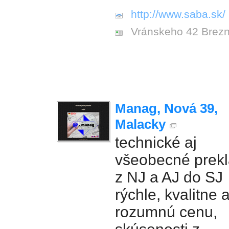
http://www.saba.sk/
Vránskeho 42 Brez
Manag, Nová 39,
Malacky
technické aj
všeobecné prek
z NJ a AJ do SJ
rýchle, kvalitne 
rozumnú cenu,