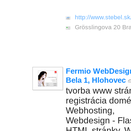
http://www.stebel.sk
Grösslingova 20 Bra
Fermio WebDesign
Bela 1, Hlohovec
tvorba www strá
registrácia dom
Webhosting,
Webdesign - Fla
HTML stránky, 