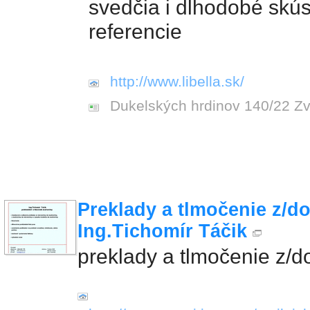
svedčia i dlhodobé skús
referencie
http://www.libella.sk/
Dukelských hrdinov 140/22 Z
Preklady a tlmočenie z/d
Ing.Tichomír Táčik
preklady a tlmočenie z/