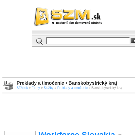
Preklady a tlmočenie • Banskobystrický kraj
SZM.sk
»
Firmy
»
Služby
»
Preklady a tlmočenie
» Banskobystrický kraj