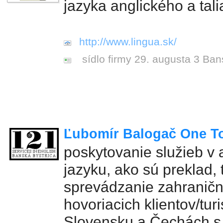
jazyka anglického a tal
http://www.lingua.sk/
sídlo firmy 29. augusta 3 Ban
Ľubomír Balogač One T
poskytovanie služieb v
jazyku, ako sú preklad, 
sprevádzanie zahraničn
hovoriacich klientov/tur
Slovensku a Čechách s