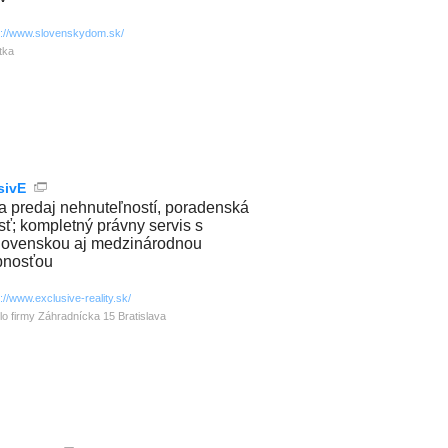
p://www.slovenskydom.sk/
itka
sivE
a predaj nehnuteľností, poradenská
sť; kompletný právny servis s
lovenskou aj medzinárodnou
bnosťou
p://www.exclusive-reality.sk/
lo firmy Záhradnícka 15 Bratislava