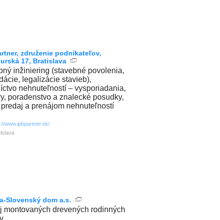
artner, združenie podnikateľov,
urská 17, Bratislava
bný inžiniering (stavebné povolenia,
dácie, legalizácie stavieb),
níctvo nehnuteľností – vysporiadania,
y, poradenstvo a znalecké posudky,
 predaj a prenájom nehnuteľností
p://www.ipbpartner.sk/
tislava
a-Slovenský dom a.s.
j montovaných drevených rodinných
v