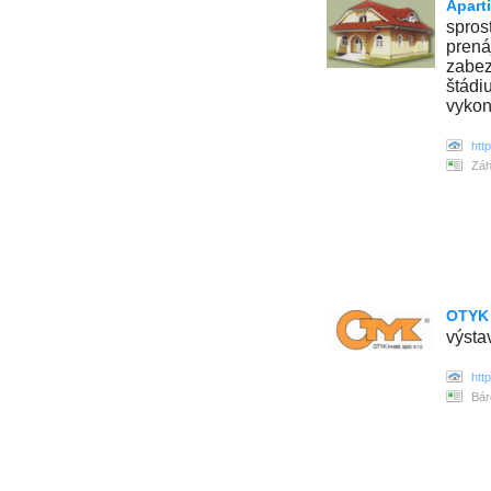
Aparti
spros
prená
zabez
štádiu
vykon
htt
Záh
OTYK i
výsta
htt
Bár