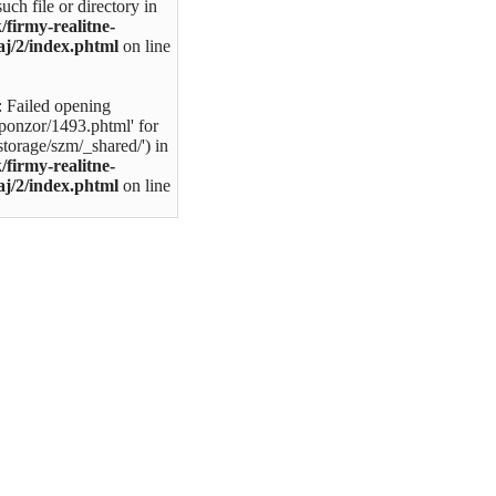
uch file or directory in
/firmy-realitne-
aj/2/index.phtml
on line
): Failed opening
ponzor/1493.phtml' for
storage/szm/_shared/') in
/firmy-realitne-
aj/2/index.phtml
on line