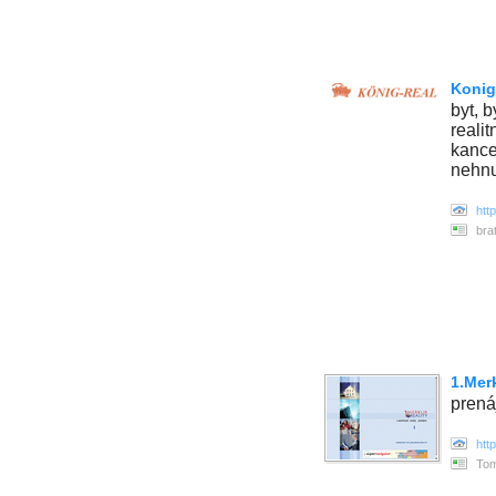
Konig-
byt, b
realit
kance
nehnu
htt
bra
1.Mer
prená
htt
Tom