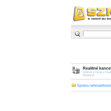
Realitné kancel
SZM.sk
»
Firmy
»
Finan
(strana:2)
Správa nehnuteľnost