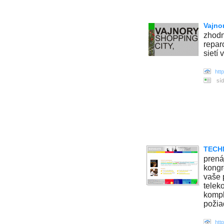
Vajno
zhodn
repar
sietí
htt
síd
TECHN
prená
kongr
vaše 
telek
kompl
požia
htt