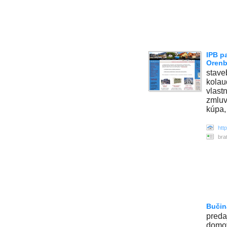
IPB p
Orenb
stave
kolau
vlast
zmluv
kúpa,
htt
bra
Bučin
preda
domo