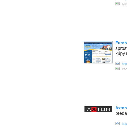
Kut
Eurob
spros
kúpy 
htt
Pob
Axton,
preda
htt