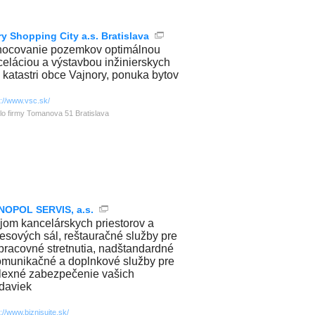
ry Shopping City a.s. Bratislava
ocovanie pozemkov optimálnou
celáciou a výstavbou inžinierskych
 v katastri obce Vajnory, ponuka bytov
p://www.vsc.sk/
lo firmy Tomanova 51 Bratislava
OPOL SERVIS, a.s.
jom kancelárskych priestorov a
esových sál, reštauračné služby pre
pracovné stretnutia, nadštandardné
omunikačné a doplnkové služby pre
exné zabezpečenie vašich
daviek
p://www.biznisuite.sk/