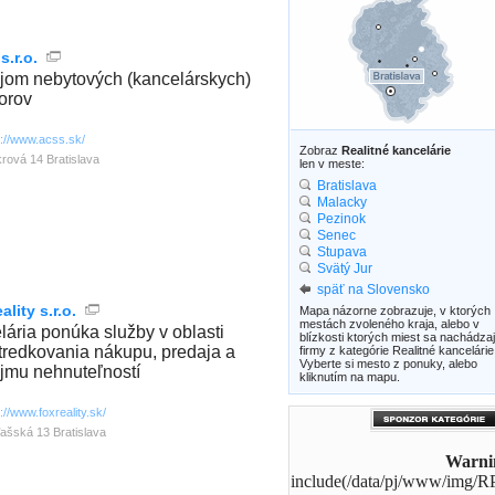
.r.o.
jom nebytových (kancelárskych)
torov
p://www.acss.sk/
Zobraz
Realitné kancelárie
rová 14 Bratislava
len v meste:
Bratislava
Malacky
Pezinok
Senec
Stupava
Svätý Jur
späť na Slovensko
ality s.r.o.
Mapa názorne zobrazuje, v ktorých
mestách zvoleného kraja, alebo v
lária ponúka služby v oblasti
blízkosti ktorých miest sa nachádza
tredkovania nákupu, predaja a
firmy z kategórie Realitné kancelárie
Vyberte si mesto z ponuky, alebo
jmu nehnuteľností
kliknutím na mapu.
p://www.foxreality.sk/
ľašská 13 Bratislava
Warni
include(/data/pj/www/img/R