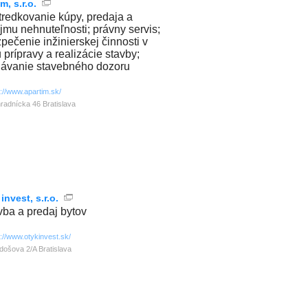
m, s.r.o.
tredkovanie kúpy, predaja a
jmu nehnuteľnosti; právny servis;
pečenie inžinierskej činnosti v
 prípravy a realizácie stavby;
ávanie stavebného dozoru
p://www.apartim.sk/
radnícka 46 Bratislava
nvest, s.r.o.
vba a predaj bytov
p://www.otykinvest.sk/
došova 2/A Bratislava