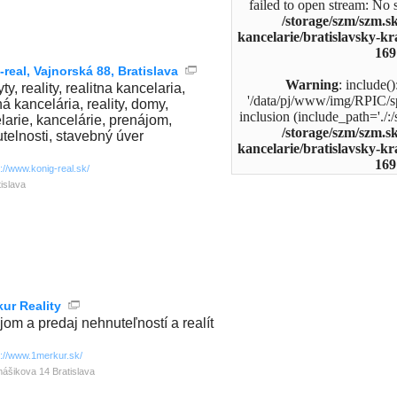
failed to open stream: No s
/storage/szm/szm.sk
kancelarie/bratislavsky-kr
169
real, Vajnorská 88, Bratislava
Warning
: include(
yty, reality, realitna kancelaria,
'/data/pj/www/img/RPIC/s
ná kancelária, reality, domy,
inclusion (include_path='./:/
larie, kancelárie, prenájom,
/storage/szm/szm.sk
telnosti, stavebný úver
kancelarie/bratislavsky-kr
169
p://www.konig-real.sk/
tislava
kur Reality
jom a predaj nehnuteľností a realít
p://www.1merkur.sk/
ášikova 14 Bratislava