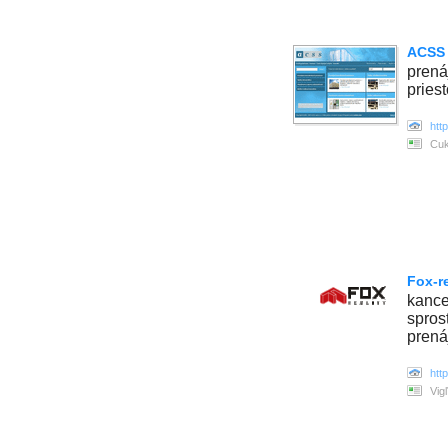
ACSS s
prená
pries
htt
Cuk
Fox-re
kance
spros
prená
htt
Vig