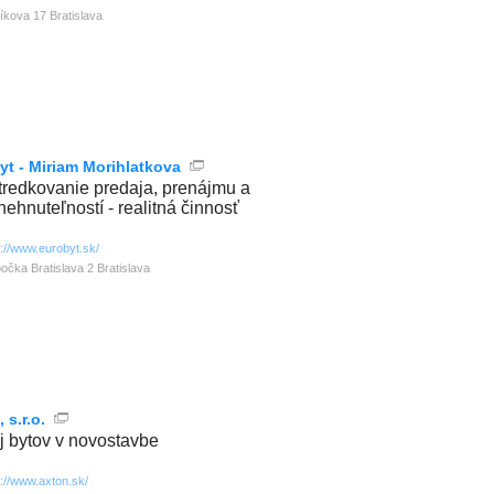
líkova 17 Bratislava
yt - Miriam Morihlatkova
tredkovanie predaja, prenájmu a
nehnuteľností - realitná činnosť
p://www.eurobyt.sk/
očka Bratislava 2 Bratislava
 s.r.o.
j bytov v novostavbe
p://www.axton.sk/