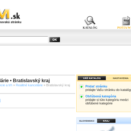
KATALÓG
POŠTA/W
árie • Bratislavský kraj
cie a trh
»
Realitné kancelárie
» Bratislavský kraj
Pridať stránku
pridajte Vašu stránku do kataló
Obľúbená kategória
pridajte si túto kategóriu medzi
í
obľúbené kategórie