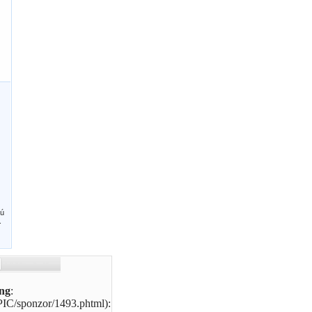
jú
.
ng
:
PIC/sponzor/1493.phtml):