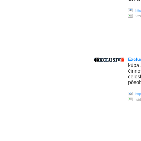
htt
Viz
Exclu
kúpa 
činno
celos
pôso
htt
síd