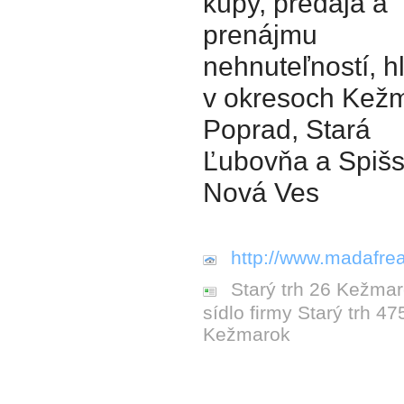
kúpy, predaja a
prenájmu
nehnuteľností, h
v okresoch Kež
Poprad, Stará
Ľubovňa a Spiš
Nová Ves
http://www.madafrea
Starý trh 26 Kežmar
sídlo firmy Starý trh 47
Kežmarok