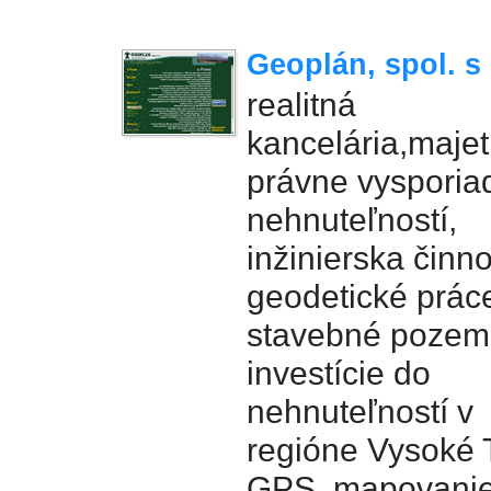
Geoplán, spol. s 
realitná
kancelária,majet
právne vysporia
nehnuteľností,
inžinierska činno
geodetické prác
stavebné pozem
investície do
nehnuteľností v
regióne Vysoké T
GPS, mapovanie