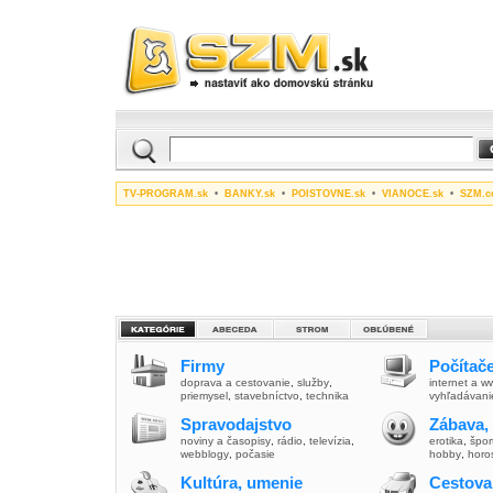
TV-PROGRAM.sk
•
BANKY.sk
•
POISTOVNE.sk
•
VIANOCE.sk
•
SZM.c
Firmy
Počítače
doprava a cestovanie
,
služby
,
internet a 
priemysel
,
stavebníctvo
,
technika
vyhľadávani
Spravodajstvo
Zábava,
noviny a časopisy
,
rádio
,
televízia
,
erotika
,
špor
webblogy
,
počasie
hobby
,
horo
Kultúra, umenie
Cestova