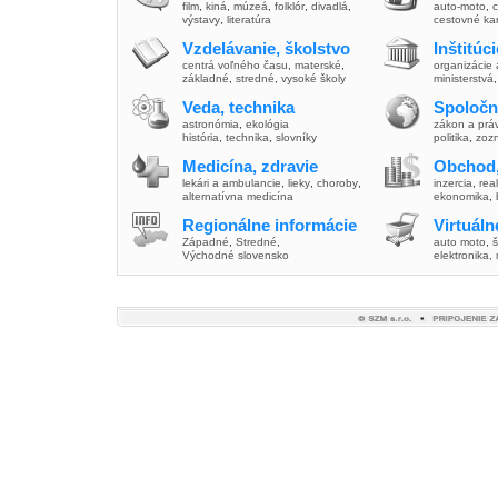
film
,
kiná
,
múzeá
,
folklór
,
divadlá
,
auto-moto
,
c
výstavy
,
literatúra
cestovné ka
Vzdelávanie, školstvo
Inštitúc
centrá voľného času
,
materské
,
organizácie 
základné
,
stredné
,
vysoké školy
ministerstvá
Veda, technika
Spoločn
astronómia
,
ekológia
zákon a prá
história
,
technika
,
slovníky
politika
,
zoz
Medicína, zdravie
Obchod,
lekári a ambulancie
,
lieky
,
choroby
,
inzercia
,
real
alternatívna medicína
ekonomika
,
Regionálne informácie
Virtuál
Západné
,
Stredné
,
auto moto
,
š
Východné slovensko
elektronika,