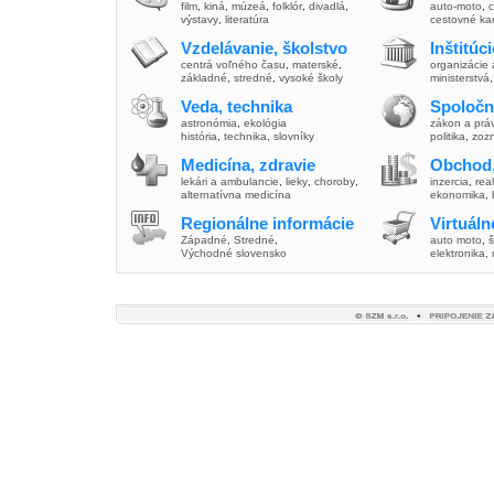
film
,
kiná
,
múzeá
,
folklór
,
divadlá
,
auto-moto
,
c
výstavy
,
literatúra
cestovné ka
Vzdelávanie, školstvo
Inštitúc
centrá voľného času
,
materské
,
organizácie 
základné
,
stredné
,
vysoké školy
ministerstvá
Veda, technika
Spoločn
astronómia
,
ekológia
zákon a prá
história
,
technika
,
slovníky
politika
,
zoz
Medicína, zdravie
Obchod,
lekári a ambulancie
,
lieky
,
choroby
,
inzercia
,
real
alternatívna medicína
ekonomika
,
Regionálne informácie
Virtuál
Západné
,
Stredné
,
auto moto
,
š
Východné slovensko
elektronika,