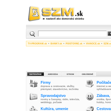
TV-PROGRAM.sk
•
BANKY.sk
•
POISTOVNE.sk
•
VIANOCE.sk
•
SZM.c
Firmy
Počítače
doprava a cestovanie
,
služby
,
internet a 
priemysel
,
stavebníctvo
,
technika
vyhľadávani
Spravodajstvo
Zábava,
noviny a časopisy
,
rádio
,
televízia
,
erotika
,
špor
webblogy
,
počasie
hobby
,
horo
Kultúra, umenie
Cestova