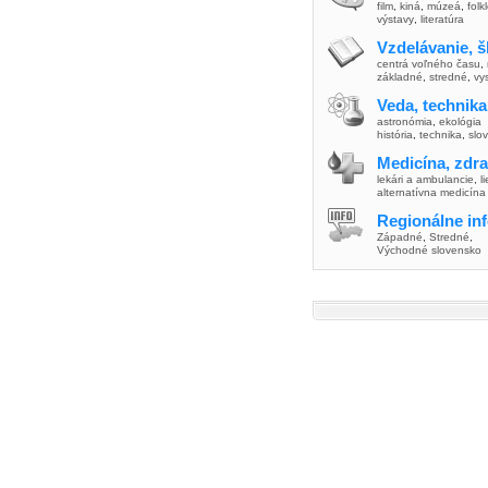
film
,
kiná
,
múzeá
,
folk
výstavy
,
literatúra
Vzdelávanie, š
centrá voľného času
,
základné
,
stredné
,
vy
Veda, technika
astronómia
,
ekológia
história
,
technika
,
slo
Medicína, zdra
lekári a ambulancie
,
l
alternatívna medicína
Regionálne in
Západné
,
Stredné
,
Východné slovensko