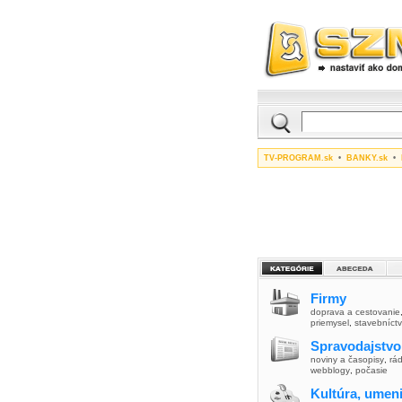
TV-PROGRAM.sk
•
BANKY.sk
•
Firmy
doprava a cestovanie
priemysel
,
stavebníct
Spravodajstvo
noviny a časopisy
,
rád
webblogy
,
počasie
Kultúra, umen