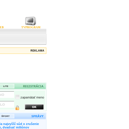
EB
TVPROGRAM
REKLAMA
zapamätať meno
a najvyšší súd o zrušenie
, dvadsať miliónov