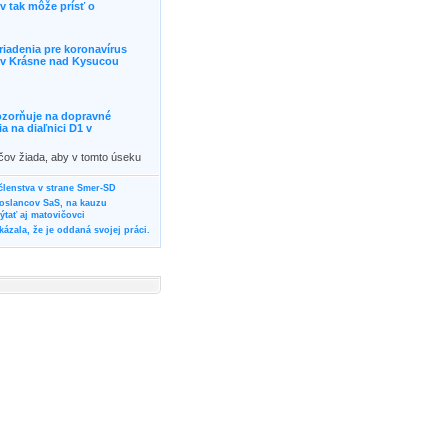
 tak môže prísť o
riadenia pre koronavírus
j v Krásne nad Kysucou
ozorňuje na dopravné
 na diaľnici D1 v
ičov žiada, aby v tomto úseku
ornosť, prípadne podľa
žili iné trasy.]]>
 členstva v strane Smer-SD
poslancov SaS, na kauzu
tať aj matovičovci
ázala, že je oddaná svojej práci.
svoju svadbu
rozí Bánovčanovi, ktorý dlhodobo
žuje za dobré, že sa veľa diskutuje
neho prokurátora
vala vládnych politikov, aby
ré žiadali od svojich oponentov
Slovensku? Cestujte so ZSSK