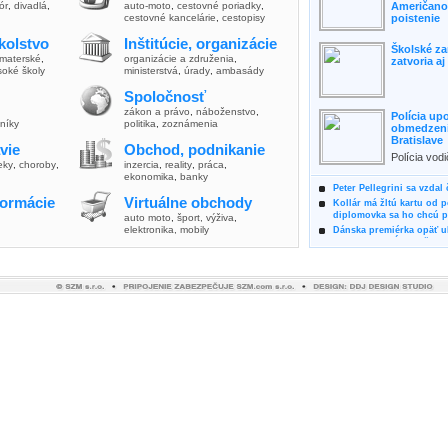
lór
,
divadlá
,
auto-moto
,
cestovné poriadky
,
Američanov
cestovné kancelárie
,
cestopisy
poistenie
kolstvo
Inštitúcie, organizácie
Školské za
materské
,
organizácie a združenia
,
zatvoria a
soké školy
ministerstvá
,
úrady
,
ambasády
Spoločnosť
zákon a právo
,
náboženstvo
,
Polícia up
vníky
politika
,
zoznámenia
obmedzenia
Bratislave
vie
Obchod, podnikanie
Polícia vod
ieky
,
choroby
,
inzercia
,
reality
,
práca
,
zvýšili poz
ekonomika
,
banky
možnosti vyu
Peter Pellegrini sa vzdal
formácie
Virtuálne obchody
Kollár má žltú kartu od 
diplomovka sa ho chcú pý
auto moto
,
šport, výživa
,
elektronika, mobily
Dánska premiérka opäť uk
Pre summit EÚ odložila 
Osem rokov za mrežami h
týral vlastnú matku
Ministerka Kolíková pova
o výbere nového generál
Prezidentka Čaputová vyz
dodržiavali princípy, kto
Plánujete dovolenku na 
výhodne a ekologicky