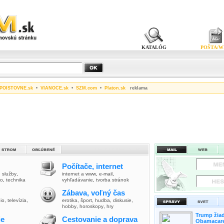
KATALÓG
POŠTA/W
POISTOVNE.sk
•
VIANOCE.sk
•
SZM.com
•
Platon.sk
reklama
Počítače, internet
,
služby
,
internet a www
,
e-mail
,
vo
,
technika
vyhľadávanie
,
tvorba stránok
Zábava, voľný čas
io
,
televízia
,
erotika
,
šport
,
hudba
,
diskusie
,
hobby
,
horoskopy
,
hry
Trump žiad
ie
Cestovanie a doprava
Obamacare