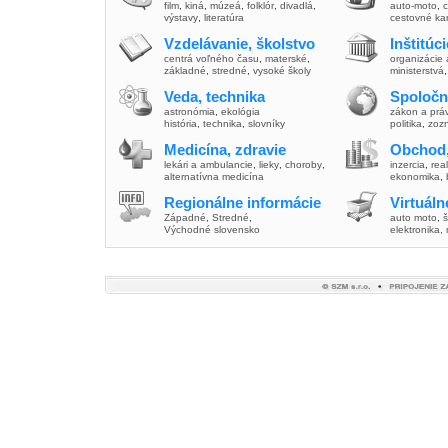
film
,
kiná
,
múzeá
,
folklór
,
divadlá
,
auto-moto
,
c
výstavy
,
literatúra
cestovné ka
Vzdelávanie, školstvo
Inštitúc
centrá voľného času
,
materské
,
organizácie 
základné
,
stredné
,
vysoké školy
ministerstvá
Veda, technika
Spoločn
astronómia
,
ekológia
zákon a prá
história
,
technika
,
slovníky
politika
,
zoz
Medicína, zdravie
Obchod,
lekári a ambulancie
,
lieky
,
choroby
,
inzercia
,
real
alternatívna medicína
ekonomika
,
Regionálne informácie
Virtuál
Západné
,
Stredné
,
auto moto
,
š
Východné slovensko
elektronika,