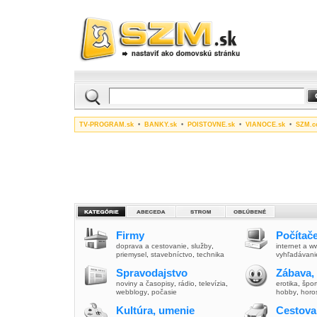
TV-PROGRAM.sk
•
BANKY.sk
•
POISTOVNE.sk
•
VIANOCE.sk
•
SZM.c
Firmy
Počítače
doprava a cestovanie
,
služby
,
internet a 
priemysel
,
stavebníctvo
,
technika
vyhľadávani
Spravodajstvo
Zábava,
noviny a časopisy
,
rádio
,
televízia
,
erotika
,
špor
webblogy
,
počasie
hobby
,
horo
Kultúra, umenie
Cestova