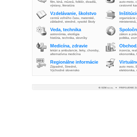
film
,
kiná
,
múzeá
,
folklór
,
divadlá
,
auto-moto
,
c
výstavy
,
literatúra
cestovné ka
Vzdelávanie, školstvo
Inštitúc
centrá voľného času
,
materské
,
organizácie 
základné
,
stredné
,
vysoké školy
ministerstvá
Veda, technika
Spoločn
astronómia
,
ekológia
zákon a prá
história
,
technika
,
slovníky
politika
,
zoz
Medicína, zdravie
Obchod,
lekári a ambulancie
,
lieky
,
choroby
,
inzercia
,
real
alternatívna medicína
ekonomika
,
Regionálne informácie
Virtuál
Západné
,
Stredné
,
auto moto
,
š
Východné slovensko
elektronika,