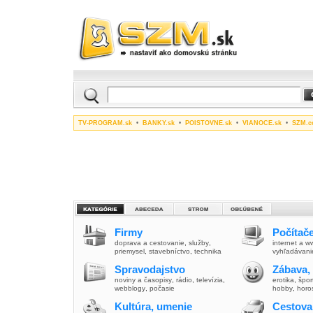
TV-PROGRAM.sk
•
BANKY.sk
•
POISTOVNE.sk
•
VIANOCE.sk
•
SZM.c
Firmy
Počítače
doprava a cestovanie
,
služby
,
internet a 
priemysel
,
stavebníctvo
,
technika
vyhľadávani
Spravodajstvo
Zábava,
noviny a časopisy
,
rádio
,
televízia
,
erotika
,
špor
webblogy
,
počasie
hobby
,
horo
Kultúra, umenie
Cestova