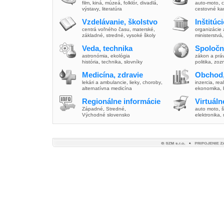
film
,
kiná
,
múzeá
,
folklór
,
divadlá
,
auto-moto
,
c
výstavy
,
literatúra
cestovné ka
Vzdelávanie, školstvo
Inštitúc
centrá voľného času
,
materské
,
organizácie 
základné
,
stredné
,
vysoké školy
ministerstvá
Veda, technika
Spoločn
astronómia
,
ekológia
zákon a prá
história
,
technika
,
slovníky
politika
,
zoz
Medicína, zdravie
Obchod,
lekári a ambulancie
,
lieky
,
choroby
,
inzercia
,
real
alternatívna medicína
ekonomika
,
Regionálne informácie
Virtuál
Západné
,
Stredné
,
auto moto
,
š
Východné slovensko
elektronika,