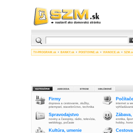
TV-PROGRAM.sk
•
BANKY.sk
•
POISTOVNE.sk
•
VIANOCE.sk
•
SZM.c
Firmy
Počítače
doprava a cestovanie
,
služby
,
internet a 
priemysel
,
stavebníctvo
,
technika
vyhľadávani
Spravodajstvo
Zábava,
noviny a časopisy
,
rádio
,
televízia
,
erotika
,
špor
webblogy
,
počasie
hobby
,
horo
Kultúra, umenie
Cestova