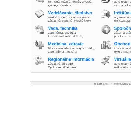
film
,
kiná
,
múzeá
,
folklór
,
divadlá
,
auto-moto
,
c
výstavy
,
literatúra
cestovné ka
Vzdelávanie, školstvo
Inštitúc
centrá voľného času
,
materské
,
organizácie 
základné
,
stredné
,
vysoké školy
ministerstvá
Veda, technika
Spoločn
astronómia
,
ekológia
zákon a prá
história
,
technika
,
slovníky
politika
,
zoz
Medicína, zdravie
Obchod,
lekári a ambulancie
,
lieky
,
choroby
,
inzercia
,
real
alternatívna medicína
ekonomika
,
Regionálne informácie
Virtuál
Západné
,
Stredné
,
auto moto
,
š
Východné slovensko
elektronika,