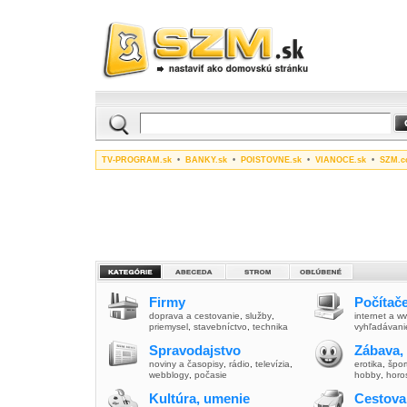
TV-PROGRAM.sk
•
BANKY.sk
•
POISTOVNE.sk
•
VIANOCE.sk
•
SZM.c
Firmy
Počítače
doprava a cestovanie
,
služby
,
internet a 
priemysel
,
stavebníctvo
,
technika
vyhľadávani
Spravodajstvo
Zábava,
noviny a časopisy
,
rádio
,
televízia
,
erotika
,
špor
webblogy
,
počasie
hobby
,
horo
Kultúra, umenie
Cestova