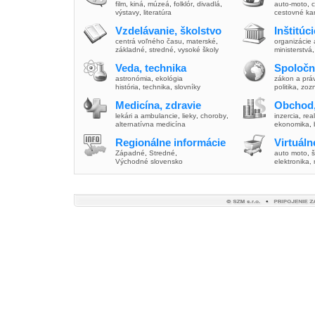
film
,
kiná
,
múzeá
,
folklór
,
divadlá
,
auto-moto
,
c
výstavy
,
literatúra
cestovné ka
Vzdelávanie, školstvo
Inštitúc
centrá voľného času
,
materské
,
organizácie 
základné
,
stredné
,
vysoké školy
ministerstvá
Veda, technika
Spoločn
astronómia
,
ekológia
zákon a prá
história
,
technika
,
slovníky
politika
,
zoz
Medicína, zdravie
Obchod,
lekári a ambulancie
,
lieky
,
choroby
,
inzercia
,
real
alternatívna medicína
ekonomika
,
Regionálne informácie
Virtuál
Západné
,
Stredné
,
auto moto
,
š
Východné slovensko
elektronika,