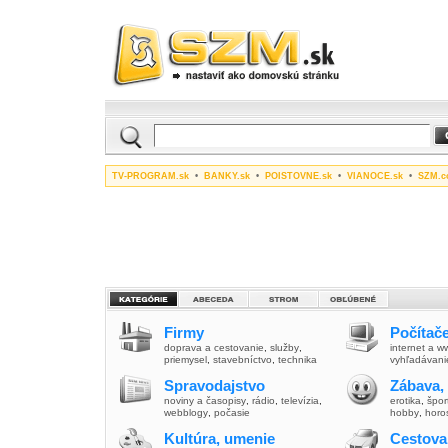
TV-PROGRAM.sk
•
BANKY.sk
•
POISTOVNE.sk
•
VIANOCE.sk
•
SZM.c
Firmy
Počítače
doprava a cestovanie
,
služby
,
internet a 
priemysel
,
stavebníctvo
,
technika
vyhľadávani
Spravodajstvo
Zábava,
noviny a časopisy
,
rádio
,
televízia
,
erotika
,
špor
webblogy
,
počasie
hobby
,
horo
Kultúra, umenie
Cestova