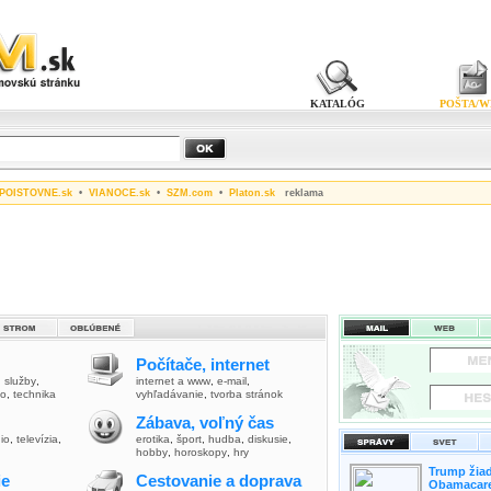
KATALÓG
POŠTA/W
POISTOVNE.sk
•
VIANOCE.sk
•
SZM.com
•
Platon.sk
reklama
Počítače, internet
,
služby
,
internet a www
,
e-mail
,
vo
,
technika
vyhľadávanie
,
tvorba stránok
Zábava, voľný čas
io
,
televízia
,
erotika
,
šport
,
hudba
,
diskusie
,
hobby
,
horoskopy
,
hry
Trump žiad
ie
Cestovanie a doprava
Obamacare