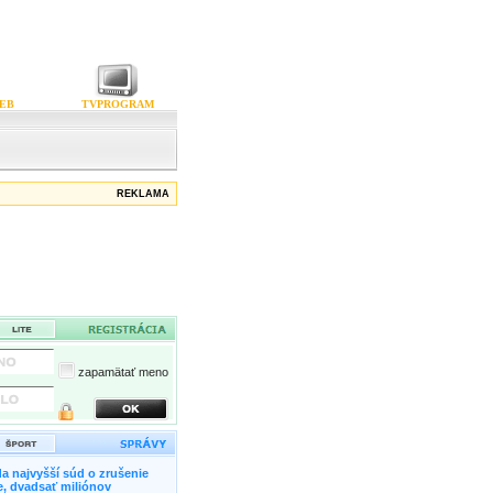
EB
TVPROGRAM
REKLAMA
zapamätať meno
a najvyšší súd o zrušenie
, dvadsať miliónov