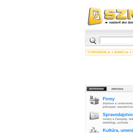
TV-PROGRAM.sk
•
BANKY.sk
•
Firmy
doprava a cestovanie
priemysel
,
stavebníct
Spravodajstvo
noviny a časopisy
,
rád
webblogy
,
počasie
Kultúra, umen