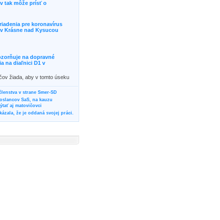
 tak môže prísť o
riadenia pre koronavírus
j v Krásne nad Kysucou
ozorňuje na dopravné
 na diaľnici D1 v
ičov žiada, aby v tomto úseku
ornosť, prípadne podľa
žili iné trasy.]]>
 členstva v strane Smer-SD
poslancov SaS, na kauzu
tať aj matovičovci
ázala, že je oddaná svojej práci.
svoju svadbu
rozí Bánovčanovi, ktorý dlhodobo
žuje za dobré, že sa veľa diskutuje
neho prokurátora
vala vládnych politikov, aby
ré žiadali od svojich oponentov
Slovensku? Cestujte so ZSSK