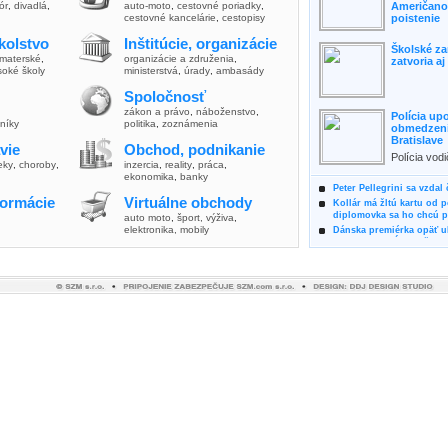
lór
,
divadlá
,
auto-moto
,
cestovné poriadky
,
Američanov
cestovné kancelárie
,
cestopisy
poistenie
kolstvo
Inštitúcie, organizácie
Školské za
materské
,
organizácie a združenia
,
zatvoria a
soké školy
ministerstvá
,
úrady
,
ambasády
Spoločnosť
zákon a právo
,
náboženstvo
,
Polícia up
vníky
politika
,
zoznámenia
obmedzenia
Bratislave
vie
Obchod, podnikanie
Polícia vod
ieky
,
choroby
,
inzercia
,
reality
,
práca
,
zvýšili poz
ekonomika
,
banky
možnosti vyu
Peter Pellegrini sa vzdal
formácie
Virtuálne obchody
Kollár má žltú kartu od 
diplomovka sa ho chcú pý
auto moto
,
šport, výživa
,
elektronika, mobily
Dánska premiérka opäť uk
Pre summit EÚ odložila 
Osem rokov za mrežami h
týral vlastnú matku
Ministerka Kolíková pova
o výbere nového generál
Prezidentka Čaputová vyz
dodržiavali princípy, kto
Plánujete dovolenku na 
výhodne a ekologicky