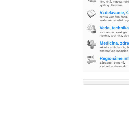
film
,
kiná
,
múzeá
,
folk
výstavy
,
literatúra
Vzdelávanie, š
centrá voľného času
,
základné
,
stredné
,
vy
Veda, technika
astronómia
,
ekológia
história
,
technika
,
slo
Medicína, zdra
lekári a ambulancie
,
l
alternatívna medicína
Regionálne in
Západné
,
Stredné
,
Východné slovensko