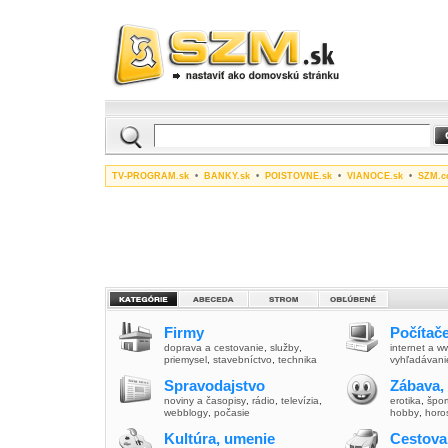
TV-PROGRAM.sk
•
BANKY.sk
•
POISTOVNE.sk
•
VIANOCE.sk
•
SZM.c
Firmy
Počítače
doprava a cestovanie
,
služby
,
internet a 
priemysel
,
stavebníctvo
,
technika
vyhľadávani
Spravodajstvo
Zábava,
noviny a časopisy
,
rádio
,
televízia
,
erotika
,
špor
webblogy
,
počasie
hobby
,
horo
Kultúra, umenie
Cestova