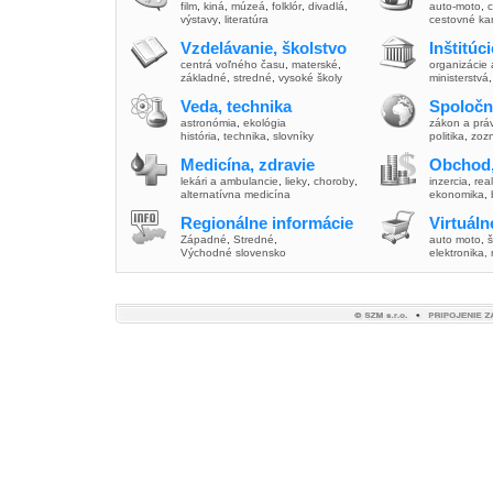
film
,
kiná
,
múzeá
,
folklór
,
divadlá
,
auto-moto
,
c
výstavy
,
literatúra
cestovné ka
Vzdelávanie, školstvo
Inštitúc
centrá voľného času
,
materské
,
organizácie 
základné
,
stredné
,
vysoké školy
ministerstvá
Veda, technika
Spoločn
astronómia
,
ekológia
zákon a prá
história
,
technika
,
slovníky
politika
,
zoz
Medicína, zdravie
Obchod,
lekári a ambulancie
,
lieky
,
choroby
,
inzercia
,
real
alternatívna medicína
ekonomika
,
Regionálne informácie
Virtuál
Západné
,
Stredné
,
auto moto
,
š
Východné slovensko
elektronika,