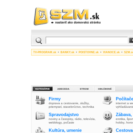
TV-PROGRAM.sk
•
BANKY.sk
•
POISTOVNE.sk
•
VIANOCE.sk
•
SZM.c
Firmy
Počítače
doprava a cestovanie
,
služby
,
internet a 
priemysel
,
stavebníctvo
,
technika
vyhľadávani
Spravodajstvo
Zábava,
noviny a časopisy
,
rádio
,
televízia
,
erotika
,
špor
webblogy
,
počasie
hobby
,
horo
Kultúra, umenie
Cestova