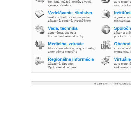
film
,
kiná
,
múzeá
,
folklór
,
divadlá
,
auto-moto
,
c
výstavy
,
literatúra
cestovné ka
Vzdelávanie, školstvo
Inštitúc
centrá voľného času
,
materské
,
organizácie 
základné
,
stredné
,
vysoké školy
ministerstvá
Veda, technika
Spoločn
astronómia
,
ekológia
zákon a prá
história
,
technika
,
slovníky
politika
,
zoz
Medicína, zdravie
Obchod,
lekári a ambulancie
,
lieky
,
choroby
,
inzercia
,
real
alternatívna medicína
ekonomika
,
Regionálne informácie
Virtuál
Západné
,
Stredné
,
auto moto
,
š
Východné slovensko
elektronika,