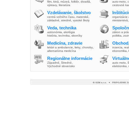
film
,
kiná
,
múzeá
,
folklór
,
divadlá
,
auto-moto
,
c
výstavy
,
literatúra
cestovné ka
Vzdelávanie, školstvo
Inštitúc
centrá voľného času
,
materské
,
organizácie 
základné
,
stredné
,
vysoké školy
ministerstvá
Veda, technika
Spoločn
astronómia
,
ekológia
zákon a prá
história
,
technika
,
slovníky
politika
,
zoz
Medicína, zdravie
Obchod,
lekári a ambulancie
,
lieky
,
choroby
,
inzercia
,
real
alternatívna medicína
ekonomika
,
Regionálne informácie
Virtuál
Západné
,
Stredné
,
auto moto
,
š
Východné slovensko
elektronika,