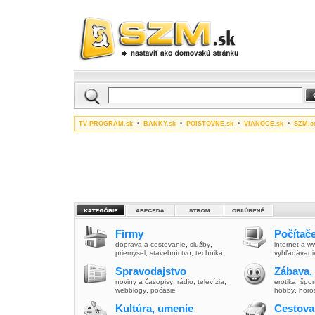
TV-PROGRAM.sk
•
BANKY.sk
•
POISTOVNE.sk
•
VIANOCE.sk
•
SZM.c
Firmy
Počítače
doprava a cestovanie
,
služby
,
internet a 
priemysel
,
stavebníctvo
,
technika
vyhľadávani
Spravodajstvo
Zábava,
noviny a časopisy
,
rádio
,
televízia
,
erotika
,
špor
webblogy
,
počasie
hobby
,
horo
Kultúra, umenie
Cestova