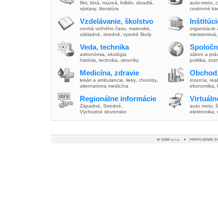
film
,
kiná
,
múzeá
,
folklór
,
divadlá
,
auto-moto
,
c
výstavy
,
literatúra
cestovné ka
Vzdelávanie, školstvo
Inštitúc
centrá voľného času
,
materské
,
organizácie 
základné
,
stredné
,
vysoké školy
ministerstvá
Veda, technika
Spoločn
astronómia
,
ekológia
zákon a prá
história
,
technika
,
slovníky
politika
,
zoz
Medicína, zdravie
Obchod,
lekári a ambulancie
,
lieky
,
choroby
,
inzercia
,
real
alternatívna medicína
ekonomika
,
Regionálne informácie
Virtuál
Západné
,
Stredné
,
auto moto
,
š
Východné slovensko
elektronika,