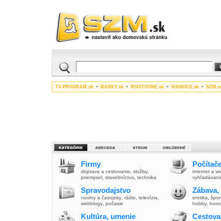
TV-PROGRAM.sk
•
BANKY.sk
•
POISTOVNE.sk
•
VIANOCE.sk
•
SZM.c
Firmy
Počítače
doprava a cestovanie
,
služby
,
internet a 
priemysel
,
stavebníctvo
,
technika
vyhľadávani
Spravodajstvo
Zábava,
noviny a časopisy
,
rádio
,
televízia
,
erotika
,
špor
webblogy
,
počasie
hobby
,
horo
Kultúra, umenie
Cestova