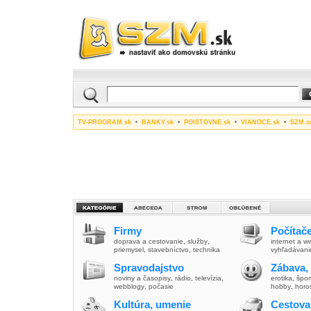
TV-PROGRAM.sk
•
BANKY.sk
•
POISTOVNE.sk
•
VIANOCE.sk
•
SZM.c
Firmy
Počítače
doprava a cestovanie
,
služby
,
internet a 
priemysel
,
stavebníctvo
,
technika
vyhľadávani
Spravodajstvo
Zábava,
noviny a časopisy
,
rádio
,
televízia
,
erotika
,
špor
webblogy
,
počasie
hobby
,
horo
Kultúra, umenie
Cestova