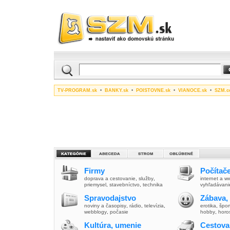
TV-PROGRAM.sk
•
BANKY.sk
•
POISTOVNE.sk
•
VIANOCE.sk
•
SZM.c
Firmy
Počítače
doprava a cestovanie
,
služby
,
internet a 
priemysel
,
stavebníctvo
,
technika
vyhľadávani
Spravodajstvo
Zábava,
noviny a časopisy
,
rádio
,
televízia
,
erotika
,
špor
webblogy
,
počasie
hobby
,
horo
Kultúra, umenie
Cestova