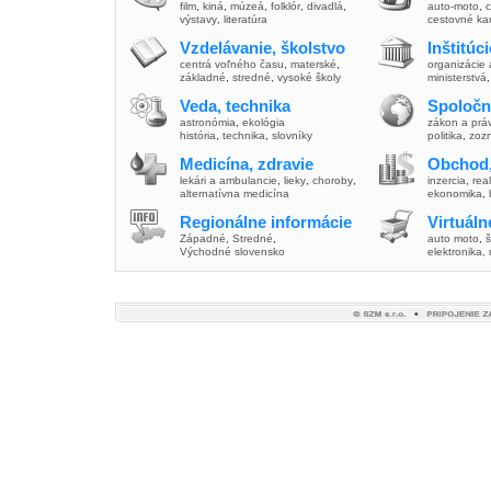
film
,
kiná
,
múzeá
,
folklór
,
divadlá
,
auto-moto
,
c
výstavy
,
literatúra
cestovné ka
Vzdelávanie, školstvo
Inštitúc
centrá voľného času
,
materské
,
organizácie 
základné
,
stredné
,
vysoké školy
ministerstvá
Veda, technika
Spoločn
astronómia
,
ekológia
zákon a prá
história
,
technika
,
slovníky
politika
,
zoz
Medicína, zdravie
Obchod,
lekári a ambulancie
,
lieky
,
choroby
,
inzercia
,
real
alternatívna medicína
ekonomika
,
Regionálne informácie
Virtuál
Západné
,
Stredné
,
auto moto
,
š
Východné slovensko
elektronika,