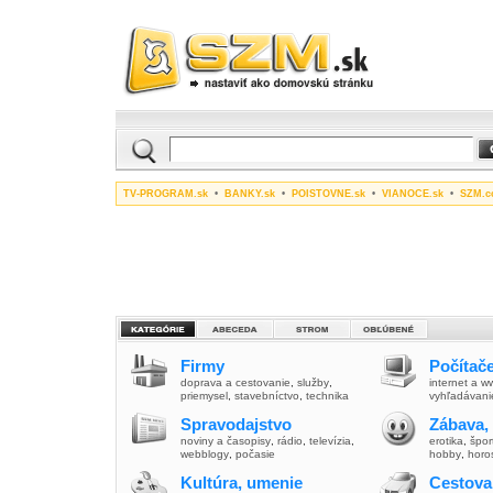
TV-PROGRAM.sk
•
BANKY.sk
•
POISTOVNE.sk
•
VIANOCE.sk
•
SZM.c
Firmy
Počítače
doprava a cestovanie
,
služby
,
internet a 
priemysel
,
stavebníctvo
,
technika
vyhľadávani
Spravodajstvo
Zábava,
noviny a časopisy
,
rádio
,
televízia
,
erotika
,
špor
webblogy
,
počasie
hobby
,
horo
Kultúra, umenie
Cestova