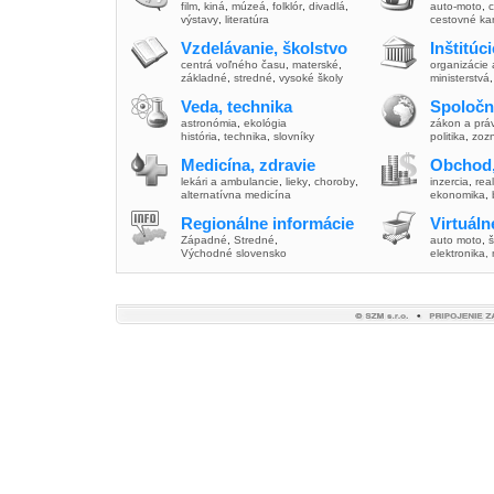
film
,
kiná
,
múzeá
,
folklór
,
divadlá
,
auto-moto
,
c
výstavy
,
literatúra
cestovné ka
Vzdelávanie, školstvo
Inštitúc
centrá voľného času
,
materské
,
organizácie 
základné
,
stredné
,
vysoké školy
ministerstvá
Veda, technika
Spoločn
astronómia
,
ekológia
zákon a prá
história
,
technika
,
slovníky
politika
,
zoz
Medicína, zdravie
Obchod,
lekári a ambulancie
,
lieky
,
choroby
,
inzercia
,
real
alternatívna medicína
ekonomika
,
Regionálne informácie
Virtuál
Západné
,
Stredné
,
auto moto
,
š
Východné slovensko
elektronika,