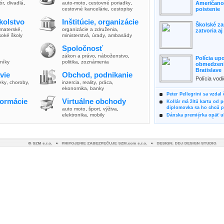
lór
,
divadlá
,
auto-moto
,
cestovné poriadky
,
Američanov
cestovné kancelárie
,
cestopisy
poistenie
kolstvo
Inštitúcie, organizácie
Školské za
materské
,
organizácie a združenia
,
zatvoria a
soké školy
ministerstvá
,
úrady
,
ambasády
Spoločnosť
zákon a právo
,
náboženstvo
,
Polícia up
vníky
politika
,
zoznámenia
obmedzenia
Bratislave
vie
Obchod, podnikanie
Polícia vod
ieky
,
choroby
,
inzercia
,
reality
,
práca
,
zvýšili poz
ekonomika
,
banky
možnosti vyu
Peter Pellegrini sa vzdal
formácie
Virtuálne obchody
Kollár má žltú kartu od 
diplomovka sa ho chcú pý
auto moto
,
šport, výživa
,
elektronika, mobily
Dánska premiérka opäť uk
Pre summit EÚ odložila 
Osem rokov za mrežami h
týral vlastnú matku
Ministerka Kolíková pova
o výbere nového generál
Prezidentka Čaputová vyz
dodržiavali princípy, kto
Plánujete dovolenku na 
výhodne a ekologicky