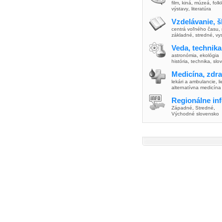
film
,
kiná
,
múzeá
,
folk
výstavy
,
literatúra
Vzdelávanie, š
centrá voľného času
,
základné
,
stredné
,
vy
Veda, technika
astronómia
,
ekológia
história
,
technika
,
slo
Medicína, zdra
lekári a ambulancie
,
l
alternatívna medicína
Regionálne in
Západné
,
Stredné
,
Východné slovensko