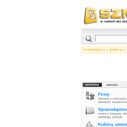
TV-PROGRAM.sk
•
BANKY.sk
•
Firmy
doprava a cestovanie
priemysel
,
stavebníct
Spravodajstvo
noviny a časopisy
,
rád
webblogy
,
počasie
Kultúra, umen