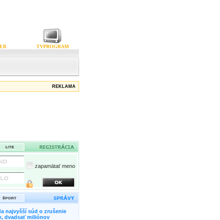
EB
TVPROGRAM
REKLAMA
zapamätať meno
a najvyšší súd o zrušenie
, dvadsať miliónov