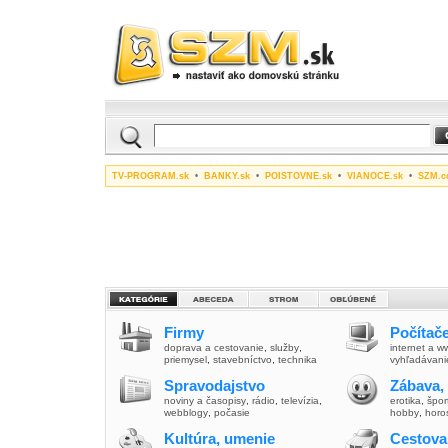
TV-PROGRAM.sk
•
BANKY.sk
•
POISTOVNE.sk
•
VIANOCE.sk
•
SZM.c
Firmy
Počítače
doprava a cestovanie
,
služby
,
internet a 
priemysel
,
stavebníctvo
,
technika
vyhľadávani
Spravodajstvo
Zábava,
noviny a časopisy
,
rádio
,
televízia
,
erotika
,
špor
webblogy
,
počasie
hobby
,
horo
Kultúra, umenie
Cestova