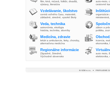
film
,
kiná
,
múzeá
,
folklór
,
divadlá
,
auto-moto
,
c
výstavy
,
literatúra
cestovné ka
Vzdelávanie, školstvo
Inštitúc
centrá voľného času
,
materské
,
organizácie 
základné
,
stredné
,
vysoké školy
ministerstvá
Veda, technika
Spoločn
astronómia
,
ekológia
zákon a prá
história
,
technika
,
slovníky
politika
,
zoz
Medicína, zdravie
Obchod,
lekári a ambulancie
,
lieky
,
choroby
,
inzercia
,
real
alternatívna medicína
ekonomika
,
Regionálne informácie
Virtuál
Západné
,
Stredné
,
auto moto
,
š
Východné slovensko
elektronika,