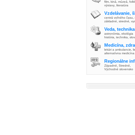
film
,
kiná
,
múzeá
,
folk
výstavy
,
literatúra
Vzdelávanie, š
centrá voľného času
,
základné
,
stredné
,
vy
Veda, technika
astronómia
,
ekológia
história
,
technika
,
slo
Medicína, zdra
lekári a ambulancie
,
l
alternatívna medicína
Regionálne in
Západné
,
Stredné
,
Východné slovensko