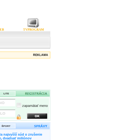
EB
TVPROGRAM
REKLAMA
zapamätať meno
a najvyšší súd o zrušenie
, dvadsať miliónov