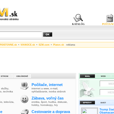
KATALÓG
POŠTA/W
POISTOVNE.sk
•
VIANOCE.sk
•
SZM.com
•
Platon.sk
reklama
Počítače, internet
,
služby
,
internet a www
,
e-mail
,
vo
,
technika
vyhľadávanie
,
tvorba stránok
Zábava, voľný čas
io
,
televízia
,
erotika
,
šport
,
hudba
,
diskusie
,
hobby
,
horoskopy
,
hry
Trump žiad
ie
Cestovanie a doprava
Obamacare