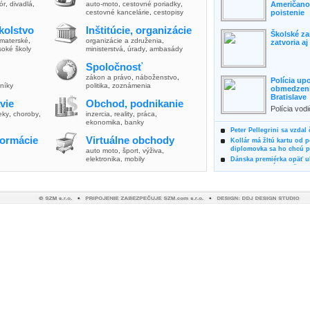
lór
,
divadlá
,
auto-moto
,
cestovné poriadky
,
Američanov
cestovné kancelárie
,
cestopisy
poistenie
kolstvo
Inštitúcie, organizácie
Školské za
materské
,
organizácie a združenia
,
zatvoria a
soké školy
ministerstvá
,
úrady
,
ambasády
Spoločnosť
zákon a právo
,
náboženstvo
,
Polícia up
vníky
politika
,
zoznámenia
obmedzenia
Bratislave
vie
Obchod, podnikanie
Polícia vod
ieky
,
choroby
,
inzercia
,
reality
,
práca
,
zvýšili poz
ekonomika
,
banky
možnosti vyu
Peter Pellegrini sa vzdal
formácie
Virtuálne obchody
Kollár má žltú kartu od 
diplomovka sa ho chcú pý
auto moto
,
šport, výživa
,
elektronika, mobily
Dánska premiérka opäť uk
Pre summit EÚ odložila 
Osem rokov za mrežami h
týral vlastnú matku
Ministerka Kolíková pova
o výbere nového generál
Prezidentka Čaputová vyz
dodržiavali princípy, kto
Plánujete dovolenku na 
výhodne a ekologicky