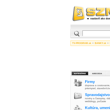
TV-PROGRAM.sk
•
BANKY.sk
•
Firmy
doprava a cestovanie
priemysel
,
stavebníct
Spravodajstvo
noviny a časopisy
,
rád
webblogy
,
počasie
Kultúra, umen