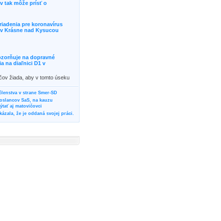
 tak môže prísť o
riadenia pre koronavírus
j v Krásne nad Kysucou
ozorňuje na dopravné
 na diaľnici D1 v
ičov žiada, aby v tomto úseku
ornosť, prípadne podľa
žili iné trasy.]]>
 členstva v strane Smer-SD
poslancov SaS, na kauzu
tať aj matovičovci
ázala, že je oddaná svojej práci.
svoju svadbu
rozí Bánovčanovi, ktorý dlhodobo
žuje za dobré, že sa veľa diskutuje
neho prokurátora
vala vládnych politikov, aby
ré žiadali od svojich oponentov
Slovensku? Cestujte so ZSSK