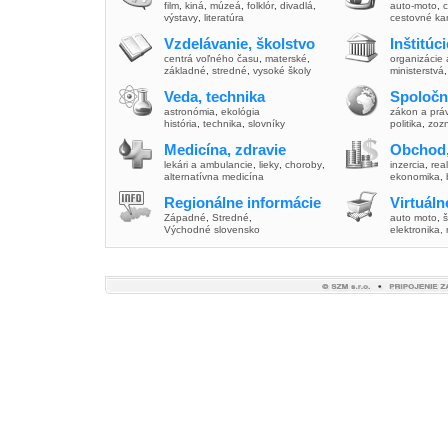
film
,
kiná
,
múzeá
,
folklór
,
divadlá
,
auto-moto
,
c
výstavy
,
literatúra
cestovné ka
Vzdelávanie, školstvo
Inštitúc
centrá voľného času
,
materské
,
organizácie 
základné
,
stredné
,
vysoké školy
ministerstvá
Veda, technika
Spoločn
astronómia
,
ekológia
zákon a prá
história
,
technika
,
slovníky
politika
,
zoz
Medicína, zdravie
Obchod,
lekári a ambulancie
,
lieky
,
choroby
,
inzercia
,
real
alternatívna medicína
ekonomika
,
Regionálne informácie
Virtuál
Západné
,
Stredné
,
auto moto
,
š
Východné slovensko
elektronika,