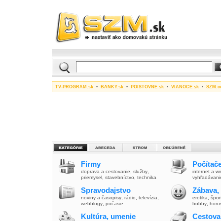
TV-PROGRAM.sk
•
BANKY.sk
•
POISTOVNE.sk
•
VIANOCE.sk
•
SZM.c
Firmy
Počítače
doprava a cestovanie
,
služby
,
internet a 
priemysel
,
stavebníctvo
,
technika
vyhľadávani
Spravodajstvo
Zábava,
noviny a časopisy
,
rádio
,
televízia
,
erotika
,
špor
webblogy
,
počasie
hobby
,
horo
Kultúra, umenie
Cestova