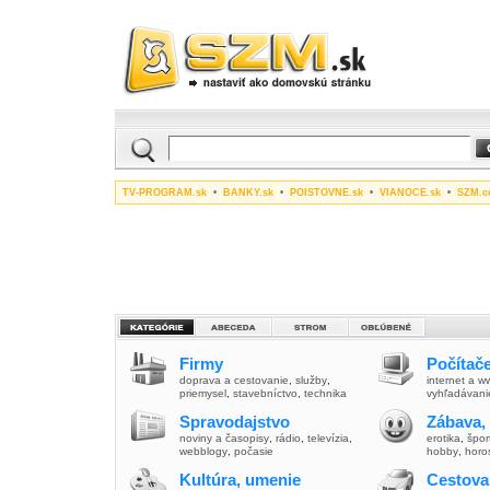
TV-PROGRAM.sk
•
BANKY.sk
•
POISTOVNE.sk
•
VIANOCE.sk
•
SZM.c
Firmy
Počítače
doprava a cestovanie
,
služby
,
internet a 
priemysel
,
stavebníctvo
,
technika
vyhľadávani
Spravodajstvo
Zábava,
noviny a časopisy
,
rádio
,
televízia
,
erotika
,
špor
webblogy
,
počasie
hobby
,
horo
Kultúra, umenie
Cestova