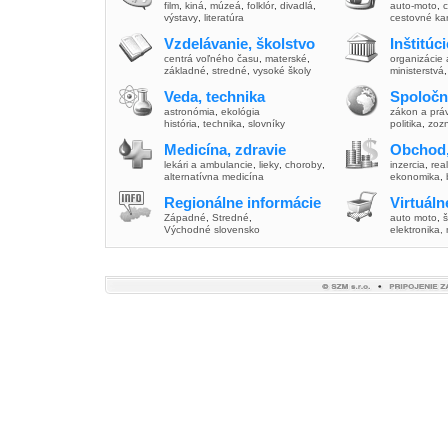
film
,
kiná
,
múzeá
,
folklór
,
divadlá
,
auto-moto
,
c
výstavy
,
literatúra
cestovné ka
Vzdelávanie, školstvo
Inštitúc
centrá voľného času
,
materské
,
organizácie 
základné
,
stredné
,
vysoké školy
ministerstvá
Veda, technika
Spoločn
astronómia
,
ekológia
zákon a prá
história
,
technika
,
slovníky
politika
,
zoz
Medicína, zdravie
Obchod,
lekári a ambulancie
,
lieky
,
choroby
,
inzercia
,
real
alternatívna medicína
ekonomika
,
Regionálne informácie
Virtuál
Západné
,
Stredné
,
auto moto
,
š
Východné slovensko
elektronika,