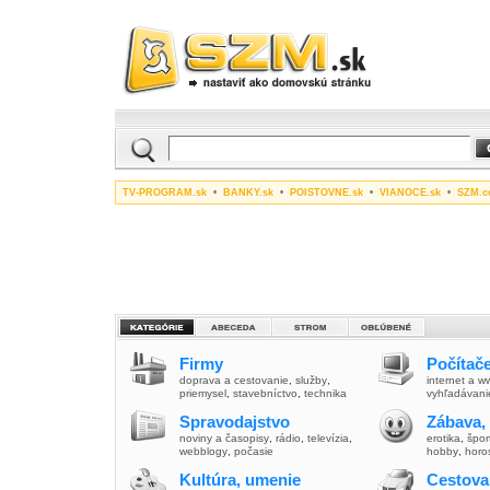
TV-PROGRAM.sk
•
BANKY.sk
•
POISTOVNE.sk
•
VIANOCE.sk
•
SZM.c
Firmy
Počítače
doprava a cestovanie
,
služby
,
internet a 
priemysel
,
stavebníctvo
,
technika
vyhľadávani
Spravodajstvo
Zábava,
noviny a časopisy
,
rádio
,
televízia
,
erotika
,
špor
webblogy
,
počasie
hobby
,
horo
Kultúra, umenie
Cestova