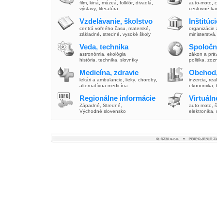
film
,
kiná
,
múzeá
,
folklór
,
divadlá
,
auto-moto
,
c
výstavy
,
literatúra
cestovné ka
Vzdelávanie, školstvo
Inštitúc
centrá voľného času
,
materské
,
organizácie 
základné
,
stredné
,
vysoké školy
ministerstvá
Veda, technika
Spoločn
astronómia
,
ekológia
zákon a prá
história
,
technika
,
slovníky
politika
,
zoz
Medicína, zdravie
Obchod,
lekári a ambulancie
,
lieky
,
choroby
,
inzercia
,
real
alternatívna medicína
ekonomika
,
Regionálne informácie
Virtuál
Západné
,
Stredné
,
auto moto
,
š
Východné slovensko
elektronika,