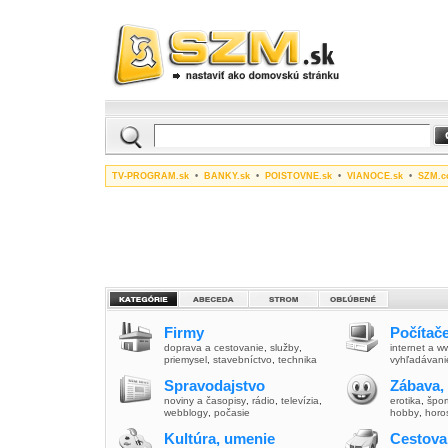
TV-PROGRAM.sk
•
BANKY.sk
•
POISTOVNE.sk
•
VIANOCE.sk
•
SZM.c
Firmy
Počítače
doprava a cestovanie
,
služby
,
internet a 
priemysel
,
stavebníctvo
,
technika
vyhľadávani
Spravodajstvo
Zábava,
noviny a časopisy
,
rádio
,
televízia
,
erotika
,
špor
webblogy
,
počasie
hobby
,
horo
Kultúra, umenie
Cestova