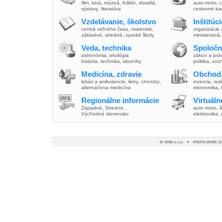
film
,
kiná
,
múzeá
,
folklór
,
divadlá
,
auto-moto
,
c
výstavy
,
literatúra
cestovné ka
Vzdelávanie, školstvo
Inštitúc
centrá voľného času
,
materské
,
organizácie 
základné
,
stredné
,
vysoké školy
ministerstvá
Veda, technika
Spoločn
astronómia
,
ekológia
zákon a prá
história
,
technika
,
slovníky
politika
,
zoz
Medicína, zdravie
Obchod,
lekári a ambulancie
,
lieky
,
choroby
,
inzercia
,
real
alternatívna medicína
ekonomika
,
Regionálne informácie
Virtuál
Západné
,
Stredné
,
auto moto
,
š
Východné slovensko
elektronika,