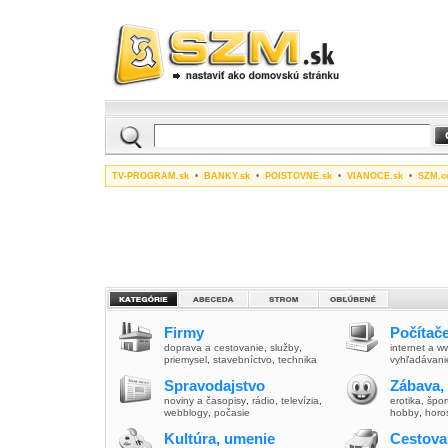
TV-PROGRAM.sk
•
BANKY.sk
•
POISTOVNE.sk
•
VIANOCE.sk
•
SZM.c
Firmy
Počítače
doprava a cestovanie
,
služby
,
internet a 
priemysel
,
stavebníctvo
,
technika
vyhľadávani
Spravodajstvo
Zábava,
noviny a časopisy
,
rádio
,
televízia
,
erotika
,
špor
webblogy
,
počasie
hobby
,
horo
Kultúra, umenie
Cestova