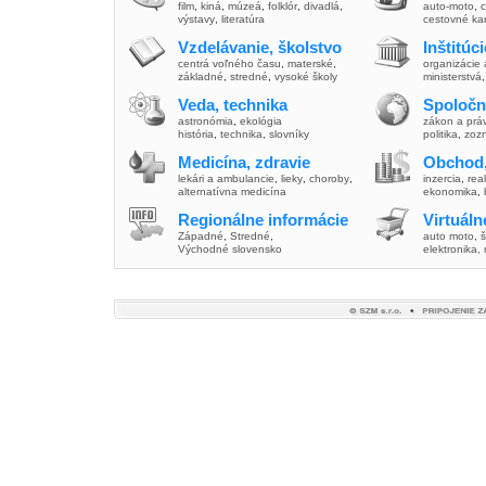
film
,
kiná
,
múzeá
,
folklór
,
divadlá
,
auto-moto
,
c
výstavy
,
literatúra
cestovné ka
Vzdelávanie, školstvo
Inštitúc
centrá voľného času
,
materské
,
organizácie 
základné
,
stredné
,
vysoké školy
ministerstvá
Veda, technika
Spoločn
astronómia
,
ekológia
zákon a prá
história
,
technika
,
slovníky
politika
,
zoz
Medicína, zdravie
Obchod,
lekári a ambulancie
,
lieky
,
choroby
,
inzercia
,
real
alternatívna medicína
ekonomika
,
Regionálne informácie
Virtuál
Západné
,
Stredné
,
auto moto
,
š
Východné slovensko
elektronika,