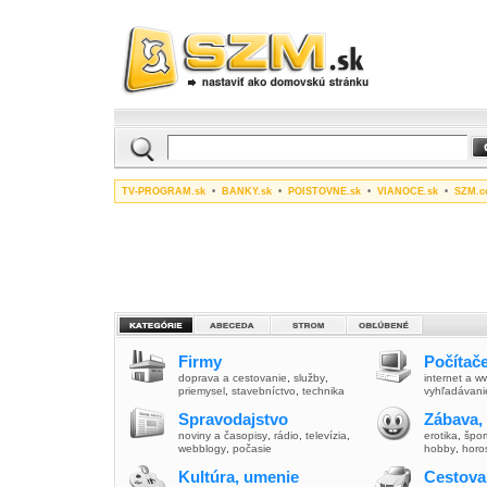
TV-PROGRAM.sk
•
BANKY.sk
•
POISTOVNE.sk
•
VIANOCE.sk
•
SZM.c
Firmy
Počítače
doprava a cestovanie
,
služby
,
internet a 
priemysel
,
stavebníctvo
,
technika
vyhľadávani
Spravodajstvo
Zábava,
noviny a časopisy
,
rádio
,
televízia
,
erotika
,
špor
webblogy
,
počasie
hobby
,
horo
Kultúra, umenie
Cestova