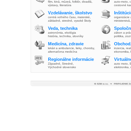
film
,
kiná
,
múzeá
,
folklór
,
divadlá
,
auto-moto
,
c
výstavy
,
literatúra
cestovné ka
Vzdelávanie, školstvo
Inštitúc
centrá voľného času
,
materské
,
organizácie 
základné
,
stredné
,
vysoké školy
ministerstvá
Veda, technika
Spoločn
astronómia
,
ekológia
zákon a prá
história
,
technika
,
slovníky
politika
,
zoz
Medicína, zdravie
Obchod,
lekári a ambulancie
,
lieky
,
choroby
,
inzercia
,
real
alternatívna medicína
ekonomika
,
Regionálne informácie
Virtuál
Západné
,
Stredné
,
auto moto
,
š
Východné slovensko
elektronika,