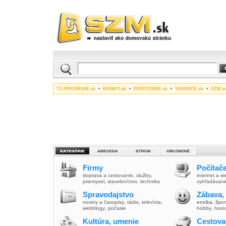
TV-PROGRAM.sk
•
BANKY.sk
•
POISTOVNE.sk
•
VIANOCE.sk
•
SZM.c
Firmy
Počítače
doprava a cestovanie
,
služby
,
internet a 
priemysel
,
stavebníctvo
,
technika
vyhľadávani
Spravodajstvo
Zábava,
noviny a časopisy
,
rádio
,
televízia
,
erotika
,
špor
webblogy
,
počasie
hobby
,
horo
Kultúra, umenie
Cestova