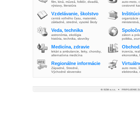
film
,
kiná
,
múzeá
,
folklór
,
divadlá
,
auto-moto
,
c
výstavy
,
literatúra
cestovné ka
Vzdelávanie, školstvo
Inštitúc
centrá voľného času
,
materské
,
organizácie 
základné
,
stredné
,
vysoké školy
ministerstvá
Veda, technika
Spoločn
astronómia
,
ekológia
zákon a prá
história
,
technika
,
slovníky
politika
,
zoz
Medicína, zdravie
Obchod,
lekári a ambulancie
,
lieky
,
choroby
,
inzercia
,
real
alternatívna medicína
ekonomika
,
Regionálne informácie
Virtuál
Západné
,
Stredné
,
auto moto
,
š
Východné slovensko
elektronika,