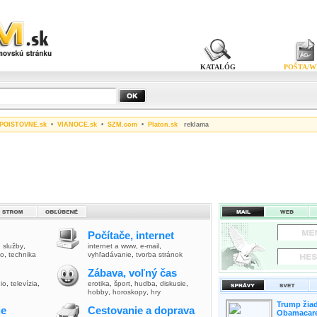
KATALÓG
POŠTA/W
POISTOVNE.sk
•
VIANOCE.sk
•
SZM.com
•
Platon.sk
reklama
Počítače, internet
,
služby
,
internet a www
,
e-mail
,
vo
,
technika
vyhľadávanie
,
tvorba stránok
Zábava, voľný čas
io
,
televízia
,
erotika
,
šport
,
hudba
,
diskusie
,
hobby
,
horoskopy
,
hry
Trump žiad
ie
Cestovanie a doprava
Obamacare