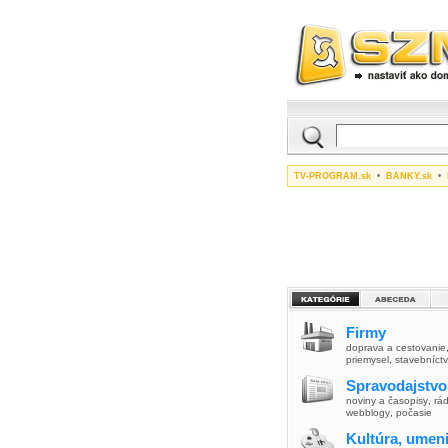
TV-PROGRAM.sk
•
BANKY.sk
•
Firmy
doprava a cestovanie
priemysel
,
stavebníct
Spravodajstvo
noviny a časopisy
,
rád
webblogy
,
počasie
Kultúra, umen