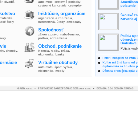
lór
,
divadlá
,
auto-moto
,
cestovné poriadky
,
Američanov
cestovné kancelárie
,
cestopisy
poistenie
kolstvo
Inštitúcie, organizácie
Školské za
materské
,
organizácie a združenia
,
zatvoria a
soké školy
ministerstvá
,
úrady
,
ambasády
Spoločnosť
zákon a právo
,
náboženstvo
,
Polícia up
vníky
politika
,
zoznámenia
obmedzenia
Bratislave
vie
Obchod, podnikanie
Polícia vod
ieky
,
choroby
,
inzercia
,
reality
,
práca
,
zvýšili poz
ekonomika
,
banky
možnosti vyu
Peter Pellegrini sa vzdal
formácie
Virtuálne obchody
Kollár má žltú kartu od 
diplomovka sa ho chcú pý
auto moto
,
šport, výživa
,
elektronika, mobily
Dánska premiérka opäť uk
Pre summit EÚ odložila 
Osem rokov za mrežami h
týral vlastnú matku
Ministerka Kolíková pova
o výbere nového generál
Prezidentka Čaputová vyz
dodržiavali princípy, kto
Plánujete dovolenku na 
výhodne a ekologicky