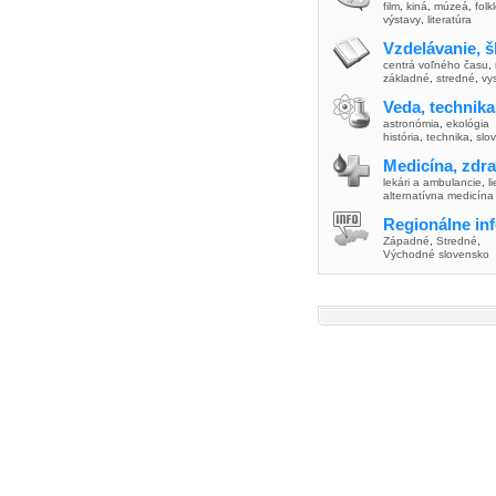
film
,
kiná
,
múzeá
,
folk
výstavy
,
literatúra
Vzdelávanie, š
centrá voľného času
,
základné
,
stredné
,
vy
Veda, technika
astronómia
,
ekológia
história
,
technika
,
slo
Medicína, zdra
lekári a ambulancie
,
l
alternatívna medicína
Regionálne in
Západné
,
Stredné
,
Východné slovensko