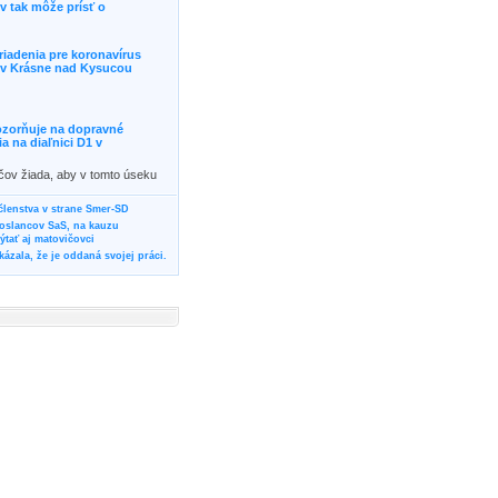
 tak môže prísť o
riadenia pre koronavírus
j v Krásne nad Kysucou
ozorňuje na dopravné
 na diaľnici D1 v
ičov žiada, aby v tomto úseku
ornosť, prípadne podľa
žili iné trasy.]]>
 členstva v strane Smer-SD
poslancov SaS, na kauzu
tať aj matovičovci
ázala, že je oddaná svojej práci.
svoju svadbu
rozí Bánovčanovi, ktorý dlhodobo
žuje za dobré, že sa veľa diskutuje
neho prokurátora
vala vládnych politikov, aby
ré žiadali od svojich oponentov
Slovensku? Cestujte so ZSSK