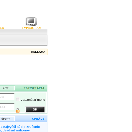
EB
TVPROGRAM
REKLAMA
zapamätať meno
a najvyšší súd o zrušenie
, dvadsať miliónov