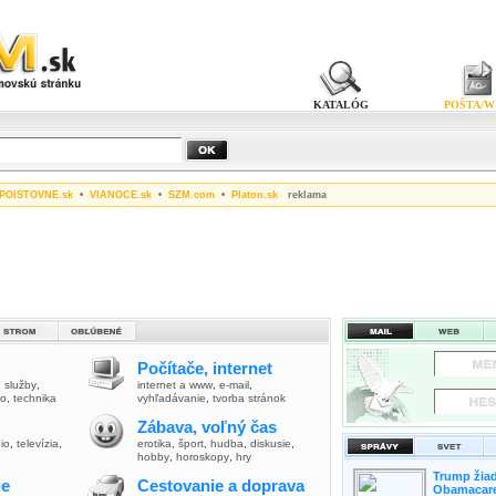
KATALÓG
POŠTA/W
POISTOVNE.sk
•
VIANOCE.sk
•
SZM.com
•
Platon.sk
reklama
Počítače, internet
,
služby
,
internet a www
,
e-mail
,
vo
,
technika
vyhľadávanie
,
tvorba stránok
Zábava, voľný čas
io
,
televízia
,
erotika
,
šport
,
hudba
,
diskusie
,
hobby
,
horoskopy
,
hry
Trump žiad
ie
Cestovanie a doprava
Obamacare