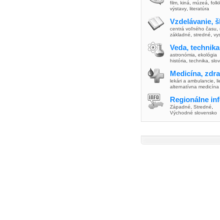
film
,
kiná
,
múzeá
,
folk
výstavy
,
literatúra
Vzdelávanie, š
centrá voľného času
,
základné
,
stredné
,
vy
Veda, technika
astronómia
,
ekológia
história
,
technika
,
slo
Medicína, zdra
lekári a ambulancie
,
l
alternatívna medicína
Regionálne in
Západné
,
Stredné
,
Východné slovensko