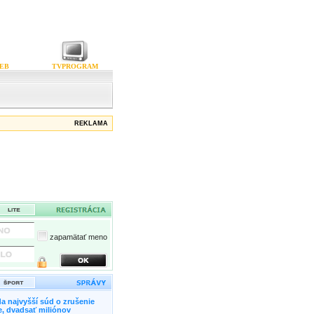
EB
TVPROGRAM
REKLAMA
zapamätať meno
a najvyšší súd o zrušenie
, dvadsať miliónov