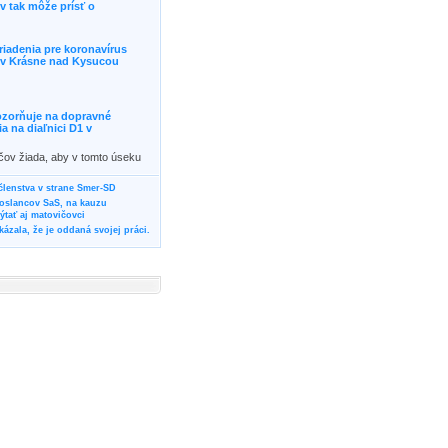
 tak môže prísť o
riadenia pre koronavírus
j v Krásne nad Kysucou
ozorňuje na dopravné
 na diaľnici D1 v
ičov žiada, aby v tomto úseku
ornosť, prípadne podľa
žili iné trasy.]]>
 členstva v strane Smer-SD
poslancov SaS, na kauzu
tať aj matovičovci
ázala, že je oddaná svojej práci.
svoju svadbu
rozí Bánovčanovi, ktorý dlhodobo
žuje za dobré, že sa veľa diskutuje
neho prokurátora
vala vládnych politikov, aby
ré žiadali od svojich oponentov
Slovensku? Cestujte so ZSSK