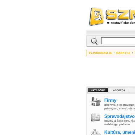
TV-PROGRAM.sk
•
BANKY.sk
•
Firmy
doprava a cestovanie
priemysel
,
stavebníct
Spravodajstvo
noviny a časopisy
,
rád
webblogy
,
počasie
Kultúra, umen