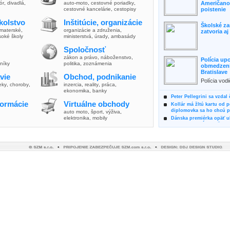
lór
,
divadlá
,
auto-moto
,
cestovné poriadky
,
Američanov
cestovné kancelárie
,
cestopisy
poistenie
kolstvo
Inštitúcie, organizácie
Školské za
materské
,
organizácie a združenia
,
zatvoria a
soké školy
ministerstvá
,
úrady
,
ambasády
Spoločnosť
zákon a právo
,
náboženstvo
,
Polícia up
vníky
politika
,
zoznámenia
obmedzenia
Bratislave
vie
Obchod, podnikanie
Polícia vod
ieky
,
choroby
,
inzercia
,
reality
,
práca
,
zvýšili poz
ekonomika
,
banky
možnosti vyu
Peter Pellegrini sa vzdal
formácie
Virtuálne obchody
Kollár má žltú kartu od 
diplomovka sa ho chcú pý
auto moto
,
šport, výživa
,
elektronika, mobily
Dánska premiérka opäť uk
Pre summit EÚ odložila 
Osem rokov za mrežami h
týral vlastnú matku
Ministerka Kolíková pova
o výbere nového generál
Prezidentka Čaputová vyz
dodržiavali princípy, kto
Plánujete dovolenku na 
výhodne a ekologicky